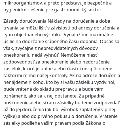
mikroorganizmov, a preto predstavuje bezpečné a
hygienické riešenie pre gastronomický sektor.
Zásady doručovania Náklady na doručenie a doba
trvania sa môžu líšiť v závislosti od adresy doručenia a
typu objednaného výrobku. Vynaložíme maximálne
úsilie na dodržanie sľúbeného času dodania. Občas sa
však, zvyčajne z nepredvídateľných dôvodov,
oneskoreniu nedá vyhnúť. Nemôžeme niesť
zodpovednosť za oneskorenie alebo nedoručenie
zásielok, ktoré je úplne alebo čiastočne spôsobené
faktormi mimo našej kontroly. Ak na adrese doručenia
nenájdeme nikoho, kto by si vašu zásielku vyzdvihol,
bude vrátená do skladu prepravcu a bude vám
oznámené, ako sa k nej dostanete. Za prípadné
poškodenie alebo stratu zásielky budeme zodpovedať
až do jej doručenia (ak bol výrobok zaplatený v plnej
výške) alebo do prvého pokusu o doručenie. Vrátenie
zásielky podlieha vašim právam podľa Zákona o