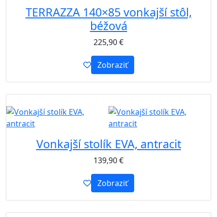
TERRAZZA 140×85 vonkajší stôl,
béžová
225,90
€
Zobraziť
B2B
Vonkajší stolík EVA, antracit
139,90
€
Zobraziť