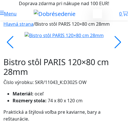
Doprava zdarma pri nákupe nad 100 EUR!
Menu
0
Hlavná strana
/
Bistro stôl PARIS 120×80 cm 28mm
Bistro stôl PARIS 120×80 cm
28mm
Číslo výrobku: SKR/11043_K:D3025 OW
Materiál:
oceľ
Rozmery stola:
74 x 80 x 120 cm
Praktická a štýlová voľba pre kaviarne, bary a
reštaurácie.