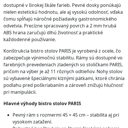
dostupné v širokej škále farieb. Pevné dosky ponúkajú
nielen estetickú hodnotu, ale aj vysokú odolnosť, vďaka
čomu spĺňajú náročné požiadavky gastronomického
odvetvia. Precízne spracovaný povrch a 2 mm hrubá
ABS hrana zaručujú dlhú životnosť a praktické
každodenné používanie.
Konštrukcia bistro stolov PARIS je vyrobená z ocele, čo
zabezpečuje výnimočnú stabilitu. Rámy sú dostupné vo
farebných prevedeniach zladených so stoličkami PARIS,
pričom na výber je až 11 rôznych odtieňov. Nohy stolov
sú vybavené špeciálnymi klznými pätkami, ktoré chránia
podlahu pred poškriabaním a zároveň znižujú hlučnosť
pri manipulácii.
Hlavné výhody bistro stolov PARIS
Pevný rám s rozmermi 45 × 45 cm – stabilita aj pri
vysokom zaťažení.