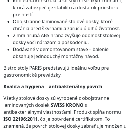
Robustná konštrukcia so štyrmi širokými nohami,
ktorá zabezpečuje stabilitu a dostatok priestoru
pre hostí.
Obojstranne laminované stolové dosky, ktoré
chránia pred škvrnami a zaručujú dlhú životnosť.
2 mm hrubá ABS hrana zvyšuje odolnosť stolovej
dosky voči nárazom a poškodeniu.
Dodávané v demontovanom stave – balenie
obsahuje jednoduchý montážny návod.
Bistro stoly PARIS predstavujú ideálnu voľbu pre
gastronomické prevádzky.
Kvalita a hygiena – antibakteriálny povrch
Všetky stolové dosky sú vyrobené z obojstranne
laminovaných dosiek
SWISS KRONO
s
antibakteriálnymi vlastnosťami. Produkt spĺňa normu
ISO 22196:2011
, čo je potvrdené certifikátom. To
znamená, že povrch stolovej dosky zabraňuje množeniu