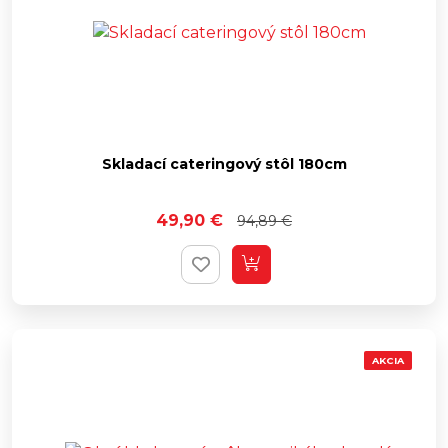
Skladací cateringový stôl 180cm
49,90
€
94,89
€
AKCIA