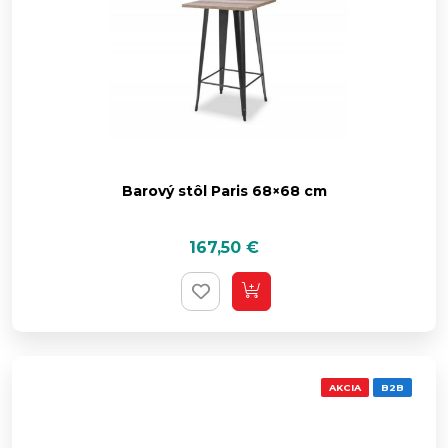
Barový stôl Paris 68×68 cm
167,50
€
AKCIA
B2B