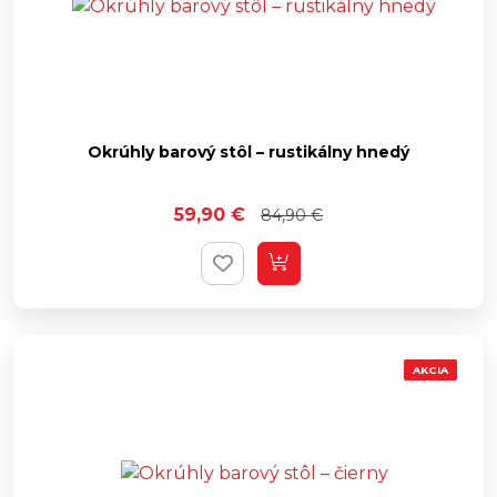
Okrúhly barový stôl – rustikálny hnedý
59,90
€
84,90
€
AKCIA