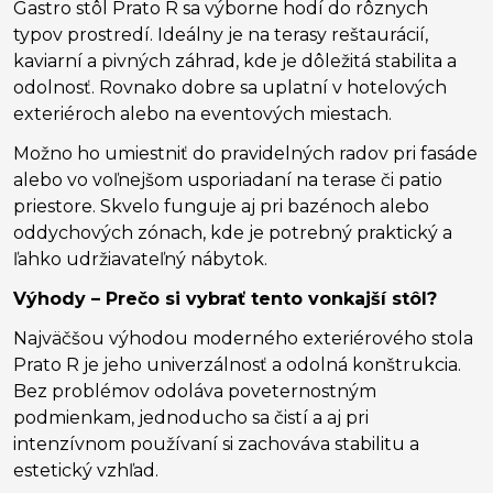
Gastro stôl Prato R sa výborne hodí do rôznych
typov prostredí. Ideálny je na terasy reštaurácií,
kaviarní a pivných záhrad, kde je dôležitá stabilita a
odolnosť. Rovnako dobre sa uplatní v hotelových
exteriéroch alebo na eventových miestach.
Možno ho umiestniť do pravidelných radov pri fasáde
alebo vo voľnejšom usporiadaní na terase či patio
priestore. Skvelo funguje aj pri bazénoch alebo
oddychových zónach, kde je potrebný praktický a
ľahko udržiavateľný nábytok.
Výhody – Prečo si vybrať tento vonkajší stôl?
Najväčšou výhodou moderného exteriérového stola
Prato R je jeho univerzálnosť a odolná konštrukcia.
Bez problémov odoláva poveternostným
podmienkam, jednoducho sa čistí a aj pri
intenzívnom používaní si zachováva stabilitu a
estetický vzhľad.