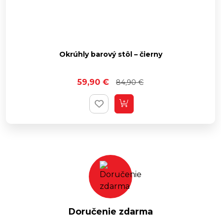
Okrúhly barový stôl – čierny
59,90
€
84,90
€
Doručenie zdarma