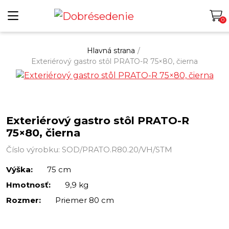
0
Hlavná strana
/
Exteriérový gastro stôl PRATO-R 75×80, čierna
Exteriérový gastro stôl PRATO-R
75×80, čierna
Číslo výrobku: SOD/PRATO.R80.20/VH/STM
Výška:
75 cm
Hmotnosť:
9,9 kg
Rozmer:
Priemer 80 cm