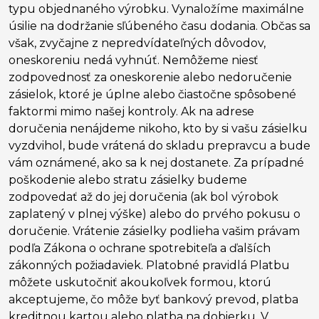
typu objednaného výrobku. Vynaložíme maximálne
úsilie na dodržanie sľúbeného času dodania. Občas sa
však, zvyčajne z nepredvídateľných dôvodov,
oneskoreniu nedá vyhnúť. Nemôžeme niesť
zodpovednosť za oneskorenie alebo nedoručenie
zásielok, ktoré je úplne alebo čiastočne spôsobené
faktormi mimo našej kontroly. Ak na adrese
doručenia nenájdeme nikoho, kto by si vašu zásielku
vyzdvihol, bude vrátená do skladu prepravcu a bude
vám oznámené, ako sa k nej dostanete. Za prípadné
poškodenie alebo stratu zásielky budeme
zodpovedať až do jej doručenia (ak bol výrobok
zaplatený v plnej výške) alebo do prvého pokusu o
doručenie. Vrátenie zásielky podlieha vašim právam
podľa Zákona o ochrane spotrebiteľa a ďalších
zákonných požiadaviek. Platobné pravidlá Platbu
môžete uskutočniť akoukoľvek formou, ktorú
akceptujeme, čo môže byť bankový prevod, platba
kreditnou kartou alebo platba na dobierku. V