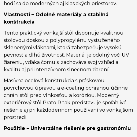
hodí sa do moderných aj klasických priestorov.
Vlastnosti – Odolné materiály a stabilná
konštrukcia
Tento praktický vonkajší stôl disponuje kvalitnou
stolovou doskou z polypropylénu vystuženého
sklenenými vláknami, ktorá zabezpečuje vysokú
pevnosť a dlhú životnosť. Materiál je odolný voči UV
žiareniu, vďaka čomu si zachováva svoj vzhľad a
kvalitu aj pri intenzívnom slnečnom žiarení.
Masívna oceľová konštrukcia s práškovou
povrchovou úpravou a e-coating ochranou účinne
chráni stôl pred vlhkosťou a koróziou. Moderný
exteriérový stôl Prato R tak predstavuje spoľahlivé
riešenie aj pri každodennom používaní vo vonkajšom
prostredí.
Použitie – Univerzálne riešenie pre gastronómiu