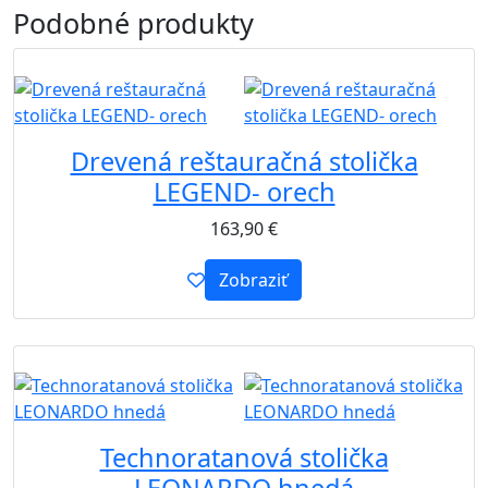
Podobné
produkty
B2B
Drevená reštauračná stolička
LEGEND- orech
163,90
€
Zobraziť
B2B
Technoratanová stolička
LEONARDO hnedá