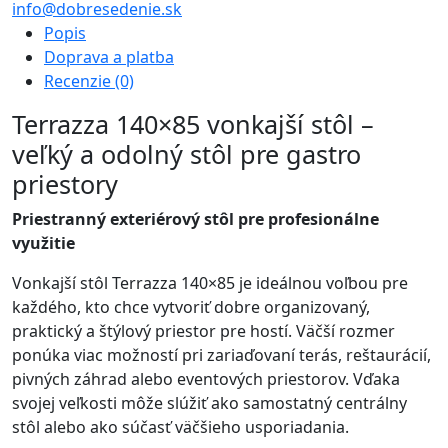
info@dobresedenie.sk
Popis
Doprava a platba
Recenzie (0)
Terrazza 140×85 vonkajší stôl –
veľký a odolný stôl pre gastro
priestory
Priestranný exteriérový stôl pre profesionálne
využitie
Vonkajší stôl Terrazza 140×85 je ideálnou voľbou pre
každého, kto chce vytvoriť dobre organizovaný,
praktický a štýlový priestor pre hostí. Väčší rozmer
ponúka viac možností pri zariaďovaní terás, reštaurácií,
pivných záhrad alebo eventových priestorov. Vďaka
svojej veľkosti môže slúžiť ako samostatný centrálny
stôl alebo ako súčasť väčšieho usporiadania.