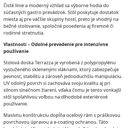
Čisté línie a moderný vzhľad sa výborne hodia do
súčasných gastro prevádzok. Stôl poskytuje dostatok
miesta aj pre väčšie skupiny hostí, preto je vhodný na
bežné stolovanie, spoločné posedenia aj firemné či
rodinné stretnutia.
Vlastnosti – Odolné prevedenie pre intenzívne
používanie
Stolová doska Terrazza je vyrobená z polypropylénu
vystuženého sklenenými vláknami, ktorý zabezpečuje
pevnosť, stabilitu a zároveň jednoduchšiu manipuláciu.
UV odolný povrch si zachováva svoju kvalitu aj pri
silnom slnečnom žiarení, vďaka čomu je tento vonkajší
stôl spoľahlivou voľbou na dlhodobé exteriérové
používanie.
Masívnu konštrukciu dopĺňa oceľový rám s práškovou
povrchovou úpravou a e-coating ochranou. Táto