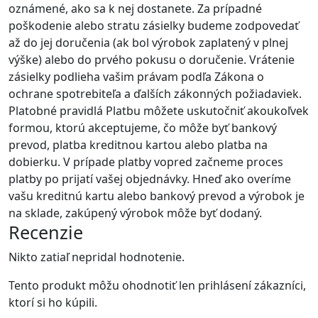
oznámené, ako sa k nej dostanete. Za prípadné
poškodenie alebo stratu zásielky budeme zodpovedať
až do jej doručenia (ak bol výrobok zaplatený v plnej
výške) alebo do prvého pokusu o doručenie. Vrátenie
zásielky podlieha vašim právam podľa Zákona o
ochrane spotrebiteľa a ďalších zákonných požiadaviek.
Platobné pravidlá Platbu môžete uskutočniť akoukoľvek
formou, ktorú akceptujeme, čo môže byť bankový
prevod, platba kreditnou kartou alebo platba na
dobierku. V prípade platby vopred začneme proces
platby po prijatí vašej objednávky. Hneď ako overíme
vašu kreditnú kartu alebo bankový prevod a výrobok je
na sklade, zakúpený výrobok môže byť dodaný.
Recenzie
Nikto zatiaľ nepridal hodnotenie.
Tento produkt môžu ohodnotiť len prihlásení zákazníci,
ktorí si ho kúpili.