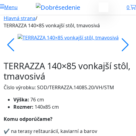
Menu
0
Hlavná strana
/
TERRAZZA 140×85 vonkajší stôl, tmavosivá
TERRAZZA 140×85 vonkajší stôl,
tmavosivá
Číslo výrobku: SOD/TERRAZZA.14085.20/VH/STM
Výška:
76 cm
Rozmer:
140x85 cm
Komu odporúčame?
✔ na terasy reštaurácií, kaviarní a barov