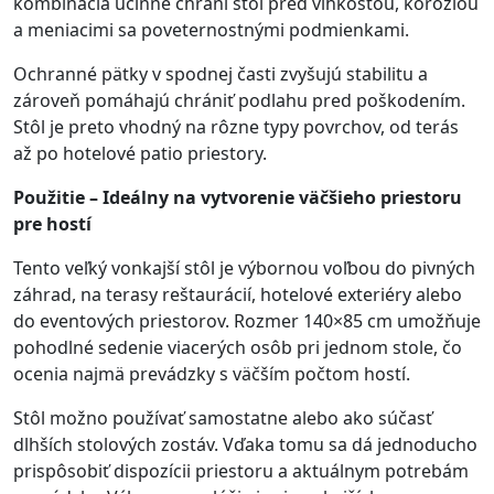
kombinácia účinne chráni stôl pred vlhkosťou, koróziou
a meniacimi sa poveternostnými podmienkami.
Ochranné pätky v spodnej časti zvyšujú stabilitu a
zároveň pomáhajú chrániť podlahu pred poškodením.
Stôl je preto vhodný na rôzne typy povrchov, od terás
až po hotelové patio priestory.
Použitie – Ideálny na vytvorenie väčšieho priestoru
pre hostí
Tento veľký vonkajší stôl je výbornou voľbou do pivných
záhrad, na terasy reštaurácií, hotelové exteriéry alebo
do eventových priestorov. Rozmer 140×85 cm umožňuje
pohodlné sedenie viacerých osôb pri jednom stole, čo
ocenia najmä prevádzky s väčším počtom hostí.
Stôl možno používať samostatne alebo ako súčasť
dlhších stolových zostáv. Vďaka tomu sa dá jednoducho
prispôsobiť dispozícii priestoru a aktuálnym potrebám