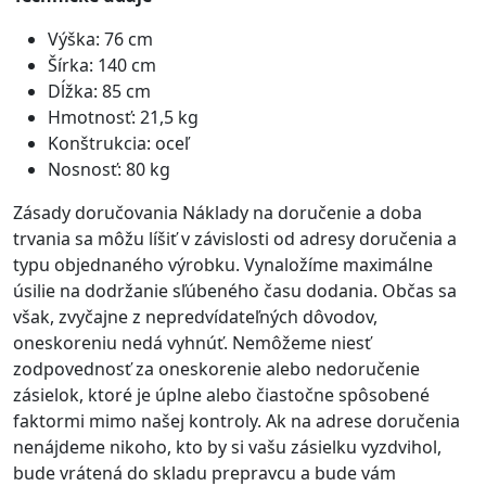
Výška: 76 cm
Šírka: 140 cm
Dĺžka: 85 cm
Hmotnosť: 21,5 kg
Konštrukcia: oceľ
Nosnosť: 80 kg
Zásady doručovania Náklady na doručenie a doba
trvania sa môžu líšiť v závislosti od adresy doručenia a
typu objednaného výrobku. Vynaložíme maximálne
úsilie na dodržanie sľúbeného času dodania. Občas sa
však, zvyčajne z nepredvídateľných dôvodov,
oneskoreniu nedá vyhnúť. Nemôžeme niesť
zodpovednosť za oneskorenie alebo nedoručenie
zásielok, ktoré je úplne alebo čiastočne spôsobené
faktormi mimo našej kontroly. Ak na adrese doručenia
nenájdeme nikoho, kto by si vašu zásielku vyzdvihol,
bude vrátená do skladu prepravcu a bude vám