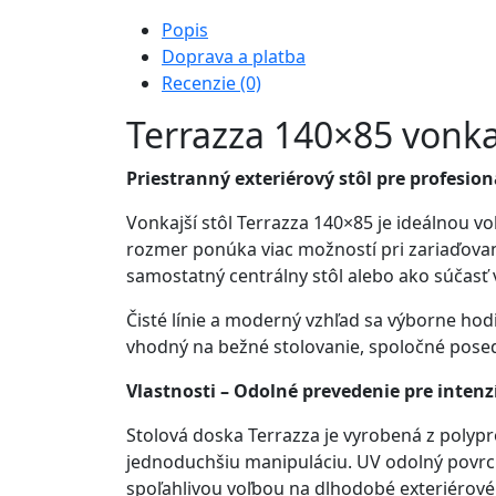
Popis
Doprava a platba
Recenzie (0)
Terrazza 140×85 vonkajš
Priestranný exteriérový stôl pre profesion
Vonkajší stôl Terrazza 140×85 je ideálnou vo
rozmer ponúka viac možností pri zariaďovaní
samostatný centrálny stôl alebo ako súčasť
Čisté línie a moderný vzhľad sa výborne hod
vhodný na bežné stolovanie, spoločné posede
Vlastnosti – Odolné prevedenie pre inten
Stolová doska Terrazza je vyrobená z polyp
jednoduchšiu manipuláciu. UV odolný povrch 
spoľahlivou voľbou na dlhodobé exteriérové