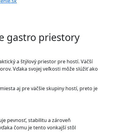
enie.sk
e gastro priestory
tický a štýlový priestor pre hostí. Väčší
orov. Vďaka svojej veľkosti môže slúžiť ako
iesta aj pre väčšie skupiny hostí, preto je
e pevnosť, stabilitu a zároveň
vďaka čomu je tento vonkajší stôl