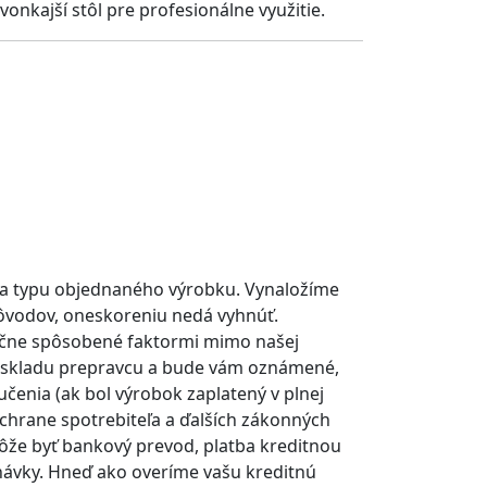
vonkajší stôl pre profesionálne využitie.
a a typu objednaného výrobku. Vynaložíme
dôvodov, oneskoreniu nedá vyhnúť.
točne spôsobené faktormi mimo našej
do skladu prepravcu a bude vám oznámené,
čenia (ak bol výrobok zaplatený v plnej
chrane spotrebiteľa a ďalších zákonných
ôže byť bankový prevod, platba kreditnou
dnávky. Hneď ako overíme vašu kreditnú