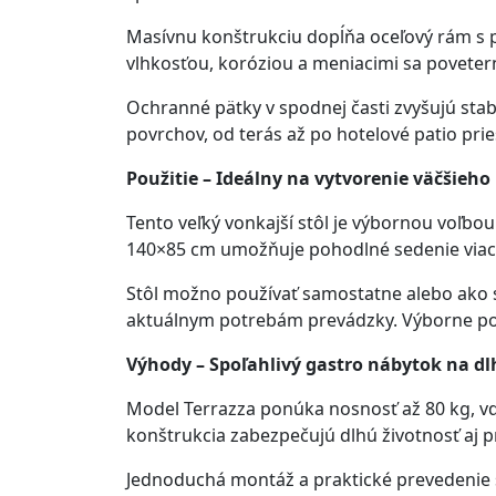
Masívnu konštrukciu dopĺňa oceľový rám s 
vlhkosťou, koróziou a meniacimi sa povet
Ochranné pätky v spodnej časti zvyšujú sta
povrchov, od terás až po hotelové patio prie
Použitie – Ideálny na vytvorenie väčšieho 
Tento veľký vonkajší stôl je výbornou voľbou
140×85 cm umožňuje pohodlné sedenie viace
Stôl možno používať samostatne alebo ako s
aktuálnym potrebám prevádzky. Výborne posl
Výhody – Spoľahlivý gastro nábytok na d
Model Terrazza ponúka nosnosť až 80 kg, v
konštrukcia zabezpečujú dlhú životnosť aj p
Jednoduchá montáž a praktické prevedenie s