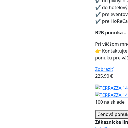
✔ do pivných 
✔ do hotelovýc
✔ pre eventové
✔ pre HoReCa p
B2B ponuka – 
Pri väčšom mno
👉 Kontaktujte
ponuku pre váš
Zobraziť
225,90
€
100 na sklade
Cenová ponu
Zákaznícka li