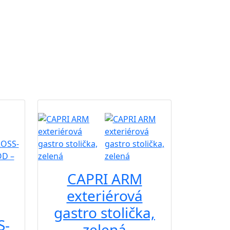
B2B
CAPRI ARM
exteriérová
gastro stolička,
S-
zelená