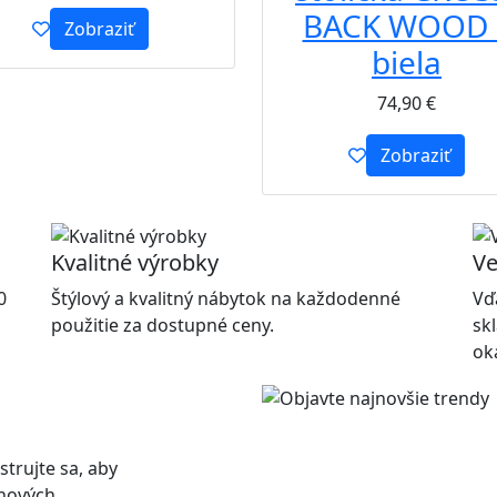
BACK WOOD 
Zobraziť
biela
74,90
€
Zobraziť
Kvalitné výrobky
Ve
0
Štýlový a kvalitný nábytok na každodenné
Vď
použitie za dostupné ceny.
sk
ok
strujte sa, aby
 nových