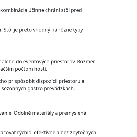
kombinácia účinne chráni stôl pred
 Stôl je preto vhodný na rôzne typy
ry alebo do eventových priestorov. Rozmer
väčším počtom hostí.
o prispôsobiť dispozícii priestoru a
bo sezónnych gastro prevádzkach.
vanie. Odolné materiály a premyslená
covať rýchlo, efektívne a bez zbytočných