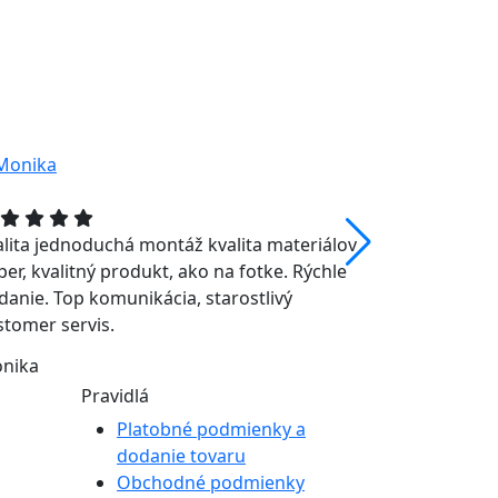
alita jednoduchá montáž kvalita materiálov
Pekný vzhľad
per, kvalitný produkt, ako na fotke. Rýchle
požiadavky,
danie. Top komunikácia, starostlivý
dverách
stomer servis.
Lýdia
nika
Pravidlá
Platobné podmienky a
dodanie tovaru
Obchodné podmienky