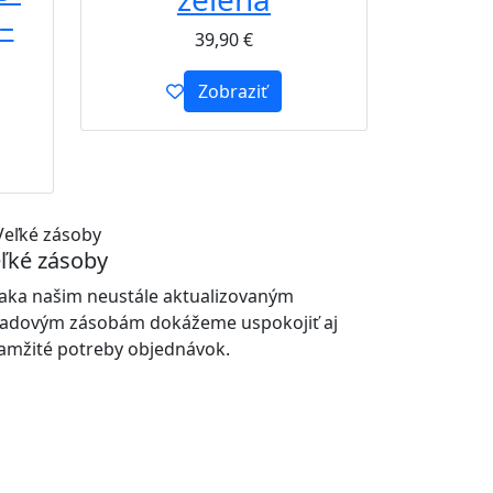
–
39,90
€
Zobraziť
ľké zásoby
aka našim neustále aktualizovaným
ladovým zásobám dokážeme uspokojiť aj
amžité potreby objednávok.