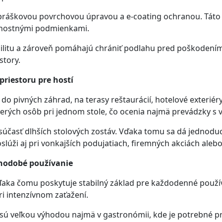
práškovou povrchovou úpravou a e-coating ochranou. Táto 
ernostnými podmienkami.
bilitu a zároveň pomáhajú chrániť podlahu pred poškodením.
story.
priestoru pre hostí
 do pivných záhrad, na terasy reštaurácií, hotelové exterié
rých osôb pri jednom stole, čo ocenia najmä prevádzky s 
účasť dlhších stolových zostáv. Vďaka tomu sa dá jednoduch
úži aj pri vonkajších podujatiach, firemných akciách ale
lhodobé používanie
ďaka čomu poskytuje stabilný základ pre každodenné použí
ri intenzívnom zaťažení.
ú veľkou výhodou najmä v gastronómii, kde je potrebné pra