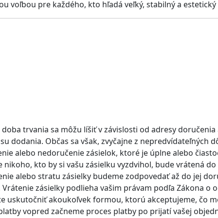
u voľbou pre každého, kto hľadá veľký, stabilný a estetický 
doba trvania sa môžu líšiť v závislosti od adresy doručeni
su dodania. Občas sa však, zvyčajne z nepredvídateľných 
e alebo nedoručenie zásielok, ktoré je úplne alebo čias
 nikoho, kto by si vašu zásielku vyzdvihol, bude vrátená 
nie alebo stratu zásielky budeme zodpovedať až do jej doru
 Vrátenie zásielky podlieha vašim právam podľa Zákona o o
te uskutočniť akoukoľvek formou, ktorú akceptujeme, čo m
 platby vopred začneme proces platby po prijatí vašej obje