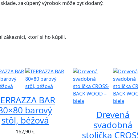
a sklade, zakúpený výrobok môže byť dodaný.
ákazníci, ktorí si ho kúpili.
B2B
TERRAZZA BAR
80×80 barový
Drevená
stôl, béžová
svadobná
162,90
€
stolička CROS