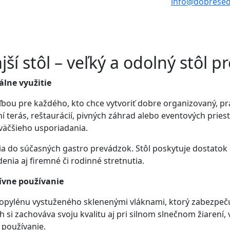
info@dobresed
í stôl – veľký a odolný stôl pr
álne využitie
ľbou pre každého, kto chce vytvoriť dobre organizovaný, prak
 terás, reštaurácií, pivných záhrad alebo eventových priest
 väčšieho usporiadania.
ia do súčasných gastro prevádzok. Stôl poskytuje dostatok m
nia aj firemné či rodinné stretnutia.
zívne používanie
ropylénu vystuženého sklenenými vláknami, ktorý zabezpečuj
si zachováva svoju kvalitu aj pri silnom slnečnom žiarení, 
 používanie.