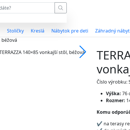
Stoličky
Kreslá
Nábytok pre deti
Záhradný náby
, béžová
TERRA
vonkaj
Číslo výrobku
Výška:
76 
Rozmer:
1
Komu odporú
✔ na terasy reš