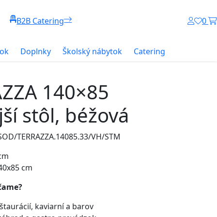
B2B Catering
0
tok
Doplnky
Školský nábytok
Catering
ZZA 140×85
ší stôl, béžová
: SOD/TERRAZZA.14085.33/VH/STM
cm
40x85 cm
čame?
taurácií, kaviarní a barov