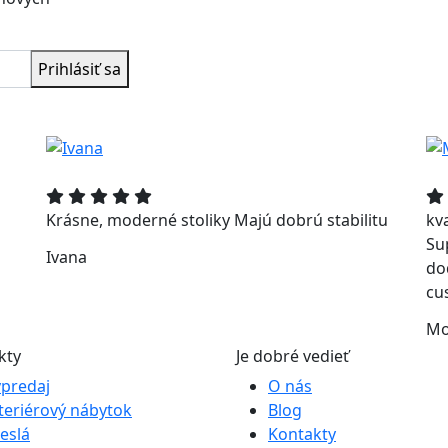
Prihlásiť sa
Krásne, moderné stoliky Majú dobrú stabilitu
kv
Su
Ivana
do
cu
Mo
kty
Je dobré vedieť
predaj
O nás
teriérový nábytok
Blog
eslá
Kontakty