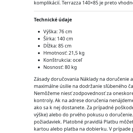
komplikácií. Terrazza 140×85 je preto vhodno
Technické údaje
Výška: 76 cm
Šírka: 140 cm
Dĺžka: 85 cm
Hmotnosť: 21,5 kg
Konštrukcia: oceľ
Nosnosť: 80 kg
Zásady doručovania Náklady na doručenie a 
maximálne úsilie na dodržanie sľúbeného ča
Nemôžeme niesť zodpovednosť za oneskoreni
kontroly. Ak na adrese doručenia nenájdeme
ako sa k nej dostanete. Za prípadné poškode
výške) alebo do prvého pokusu o doručenie.
požiadaviek. Platobné pravidlá Platbu môže
kartou alebo platba na dobierku. V prípade