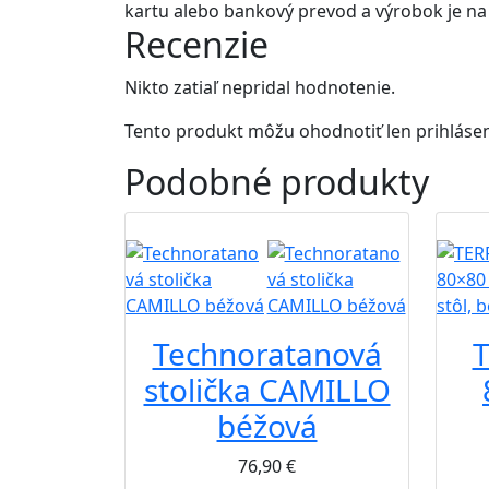
kartu alebo bankový prevod a výrobok je n
Recenzie
Nikto zatiaľ nepridal hodnotenie.
Tento produkt môžu ohodnotiť len prihlásení z
Podobné
produkty
B2B
B2B
Technoratanová
stolička CAMILLO
béžová
76,90
€