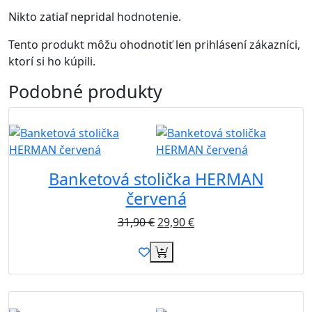
Nikto zatiaľ nepridal hodnotenie.
Tento produkt môžu ohodnotiť len prihlásení zákazníci,
ktorí si ho kúpili.
Podobné
produkty
Akcia
B2B
Banketová stolička HERMAN
červená
31,90
€
29,90
€
B2B