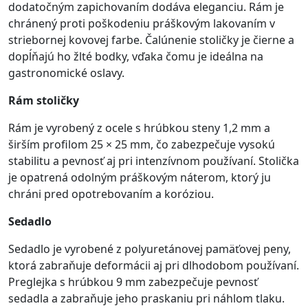
dodatočným zapichovaním dodáva eleganciu. Rám je
chránený proti poškodeniu práškovým lakovaním v
striebornej kovovej farbe. Čalúnenie stoličky je čierne a
dopĺňajú ho žlté bodky, vďaka čomu je ideálna na
gastronomické oslavy.
Rám stoličky
Rám je vyrobený z ocele s hrúbkou steny 1,2 mm a
širším profilom 25 × 25 mm, čo zabezpečuje vysokú
stabilitu a pevnosť aj pri intenzívnom používaní. Stolička
je opatrená odolným práškovým náterom, ktorý ju
chráni pred opotrebovaním a koróziou.
Sedadlo
Sedadlo je vyrobené z polyuretánovej pamäťovej peny,
ktorá zabraňuje deformácii aj pri dlhodobom používaní.
Preglejka s hrúbkou 9 mm zabezpečuje pevnosť
sedadla a zabraňuje jeho praskaniu pri náhlom tlaku.