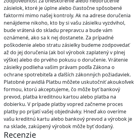
zodpovednosť za oneskorenie alebo nedoručenie
zásielok, ktoré je úplne alebo čiastočne spôsobené
faktormi mimo našej kontroly. Ak na adrese doručenia
nenájdeme nikoho, kto by si vašu zásielku vyzdvihol,
bude vrátená do skladu prepravcu a bude vám
oznámené, ako sa k nej dostanete. Za prípadné
poškodenie alebo stratu zásielky budeme zodpovedať
až do jej doručenia (ak bol výrobok zaplatený v plnej
výške) alebo do prvého pokusu o doručenie. Vrátenie
zásielky podlieha vašim právam podľa Zákona o
ochrane spotrebiteľa a ďalších zákonných požiadaviek.
Platobné pravidlá Platbu môžete uskutočniť akoukoľvek
formou, ktorú akceptujeme, čo môže byť bankový
prevod, platba kreditnou kartou alebo platba na
dobierku. V prípade platby vopred začneme proces
platby po prijatí vašej objednávky. Hneď ako overíme
vašu kreditnú kartu alebo bankový prevod a výrobok je
na sklade, zakúpený výrobok môže byť dodaný.
Recenzie