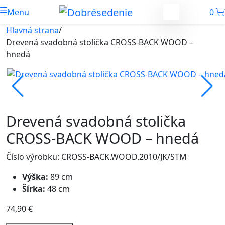
Menu
0
Hlavná strana
/
Drevená svadobná stolička CROSS-BACK WOOD –
hnedá
Drevená svadobná stolička
CROSS-BACK WOOD – hnedá
Číslo výrobku: CROSS-BACK.WOOD.2010/JK/STM
Výška:
89 cm
Šírka:
48 cm
74,90
€