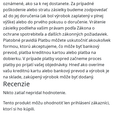
oznámené, ako sa k nej dostanete. Za prípadné
poškodenie alebo stratu zásielky budeme zodpovedať
až do jej doručenia (ak bol výrobok zaplatený v plnej
výške) alebo do prvého pokusu o doručenie. Vrátenie
zásielky podlieha vašim právam podľa Zákona o
ochrane spotrebiteľa a ďalších zákonných požiadaviek.
Platobné pravidlá Platbu môžete uskutočniť akoukoľvek
formou, ktorú akceptujeme, čo môže byť bankový
prevod, platba kreditnou kartou alebo platba na
dobierku. V prípade platby vopred začneme proces
platby po prijatí vašej objednávky. Hneď ako overíme
vašu kreditnú kartu alebo bankový prevod a výrobok je
na sklade, zakúpený výrobok môže byť dodaný.
Recenzie
Nikto zatiaľ nepridal hodnotenie.
Tento produkt môžu ohodnotiť len prihlásení zákazníci,
ktorí si ho kúpili.