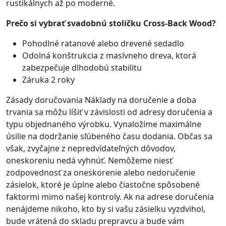
rustikálnych až po moderné.
Prečo si vybrať svadobnú stoličku Cross-Back Wood?
Pohodlné ratanové alebo drevené sedadlo
Odolná konštrukcia z masívneho dreva, ktorá
zabezpečuje dlhodobú stabilitu
Záruka 2 roky
Zásady doručovania Náklady na doručenie a doba
trvania sa môžu líšiť v závislosti od adresy doručenia a
typu objednaného výrobku. Vynaložíme maximálne
úsilie na dodržanie sľúbeného času dodania. Občas sa
však, zvyčajne z nepredvídateľných dôvodov,
oneskoreniu nedá vyhnúť. Nemôžeme niesť
zodpovednosť za oneskorenie alebo nedoručenie
zásielok, ktoré je úplne alebo čiastočne spôsobené
faktormi mimo našej kontroly. Ak na adrese doručenia
nenájdeme nikoho, kto by si vašu zásielku vyzdvihol,
bude vrátená do skladu prepravcu a bude vám