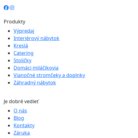
Produkty
Výpredaj
Interiérový nábytok
Kreslá
Catering
Stoličky
Domáci miláčikovia
Vianočné stromčeky a doplnky
Záhradný nábytok
Je dobré vedieť
O nás
Blog
Kontakty
Záruka