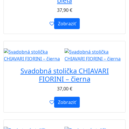
biela
37,90
€
Zobraziť
B2B
Svadobná stolička CHIAVARI
FIORINI – čierna
37,00
€
Zobraziť
B2B