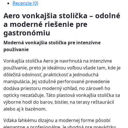
Recenzie (0)
Aero vonkajšia stolička – odolné
a moderné riešenie pre
gastronómiu
Moderná vonkajšia stolička pre intenzívne
používanie
Vonkajšia stolička Aero je navrhnutá na intenzívne
používanie, preto je ideálnou voľbou všade tam, kde je
dôležitá odolnosť, praktickosť a jednoduchá
manipulácia. Jej vzdušné perforované prevedenie
dodáva priestoru moderný vzhľad, no zároveň ho
opticky nezaťažuje. Táto plastová vonkajšia stolička sa
výborne hodí do barov, bistier, na terasy reštaurácií
alebo aj k bazénom.
Vďaka ľahkému dizajnu a modernej forme pôsobí
elegantne a profesionálne. Je vhodná pre prevádzky,