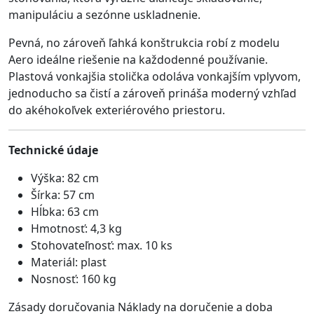
manipuláciu a sezónne uskladnenie.
Pevná, no zároveň ľahká konštrukcia robí z modelu
Aero ideálne riešenie na každodenné používanie.
Plastová vonkajšia stolička odoláva vonkajším vplyvom,
jednoducho sa čistí a zároveň prináša moderný vzhľad
do akéhokoľvek exteriérového priestoru.
Technické údaje
Výška: 82 cm
Šírka: 57 cm
Hĺbka: 63 cm
Hmotnosť: 4,3 kg
Stohovateľnosť: max. 10 ks
Materiál: plast
Nosnosť: 160 kg
Zásady doručovania Náklady na doručenie a doba