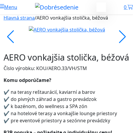
Menu
0
Hlavná strana
/
AERO vonkajšia stolička, béžová
AERO vonkajšia stolička, béžová
Číslo výrobku: KOU/AERO.33/VH/STM
Komu odporúčame?
✔ na terasy reštaurácií, kaviarní a barov
✔ do pivných záhrad a gastro prevádzok
✔ k bazénom, do wellness a SPA zón
✔ na hotelové terasy a vonkajšie lounge priestory
✔ pre eventové priestory a sezónne prevádzky
B2B ponuka – požiadajte o individuálnu cenu!