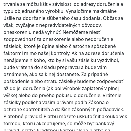
trvania sa môžu líšiť v závislosti od adresy doručenia a
typu objednaného výrobku. Vynaložíme maximálne
úsilie na dodržanie sľúbeného času dodania. Občas sa
však, zvyčajne z nepredvídateľných dôvodov,
oneskoreniu nedá vyhnúť. Nemôžeme niesť
zodpovednosť za oneskorenie alebo nedoručenie
zásielok, ktoré je úplne alebo čiastočne spôsobené
faktormi mimo našej kontroly. Ak na adrese doručenia
nenájdeme nikoho, kto by si vašu zásielku vyzdvihol,
bude vrátená do skladu prepravcu a bude vám
oznámené, ako sa k nej dostanete. Za prípadné
poškodenie alebo stratu zásielky budeme zodpovedať
až do jej doručenia (ak bol výrobok zaplatený v plnej
výške) alebo do prvého pokusu o doručenie. Vrátenie
zásielky podlieha vašim právam podľa Zákona o
ochrane spotrebiteľa a ďalších zákonných požiadaviek.
Platobné pravidlá Platbu môžete uskutočniť akoukoľvek
formou, ktorú akceptujeme, čo môže byť bankový
prevod, platba kreditnou kartou alebo platba na