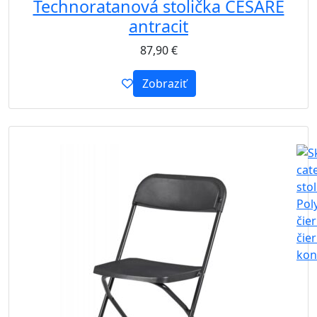
Technoratanová stolička CESARE
antracit
87,90
€
Zobraziť
B2B