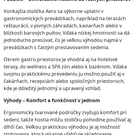
Vonkajšia stolička Aero sa výborne uplatní v
gastronomických prevádzkach, napríklad na terasách
reštaurácií, v pivných záhradách, kaviarňach alebo v
blízkosti barových pultov. Vďaka nízkej hmotnosti sa dá
jednoducho presúvať, čo je veľkou výhodou najmä v
prevádzkach s častým prestavovaním sedenia.
Okrem gastro priestorov je vhodná aj na hotelové
terasy, do wellness a SPA zón alebo k bazénom. Vďaka
svojmu praktickému prevedeniu ju možno použiť aj v
čakárňach, recepciách alebo spoločných priestoroch,
kde je dôležitý jednotný a upravený vzhľad.
Výhody – Komfort a funkčnosť v jednom
Ergonomicky tvarované podrúčky zvyšujú komfort pri
sedení, takže hostia môžu stoličku pohodlne používať aj
dlhší čas. Veľkou praktickou výhodou je aj možnosť
stohovania, ktorá výrazne uľahčuje skladovanie,