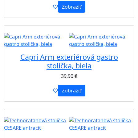
Zobraziť
B2B
Capri Arm exteriérová gastro
stolička, biela
39,90
€
Zobraziť
B2B