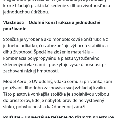
ktoré hľadajú praktické sedenie s dlhou životnosťou a
jednoduchou údržbou.
Vlastnosti – Odolná konštrukcia a jednoduché
používanie
Stolička je vyrobená ako monobloková konštrukcia z
jedného odliatku, čo zabezpečuje výbornú stabilitu a
dlhú životnosť. Špeciálne zloženie materiálu –
kombinácia polypropylénu a plastu vystuženého
sklenenými vláknami – poskytuje vysokú nosnosť pri
zachovaní nízkej hmotnosti.
Model Aero je UV odolný, vďaka čomu si pri vonkajšom
používaní dlhodobo zachováva svoj vzhľad aj kvalitu.
Táto plastová vonkajšia stolička je spoľahlivou voľbou
do priestorov, kde je nábytok pravidelne vystavený
slnku, pohybu hostí a každodennej záťaži.
Použitie – Univerzálne riešenie do rôznych priestorov