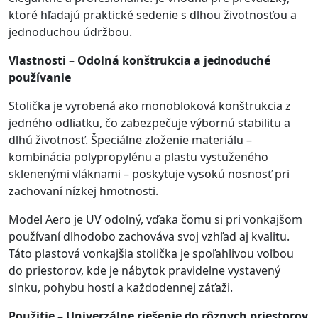
ktoré hľadajú praktické sedenie s dlhou životnosťou a
jednoduchou údržbou.
Vlastnosti – Odolná konštrukcia a jednoduché
používanie
Stolička je vyrobená ako monobloková konštrukcia z
jedného odliatku, čo zabezpečuje výbornú stabilitu a
dlhú životnosť. Špeciálne zloženie materiálu –
kombinácia polypropylénu a plastu vystuženého
sklenenými vláknami – poskytuje vysokú nosnosť pri
zachovaní nízkej hmotnosti.
Model Aero je UV odolný, vďaka čomu si pri vonkajšom
používaní dlhodobo zachováva svoj vzhľad aj kvalitu.
Táto plastová vonkajšia stolička je spoľahlivou voľbou
do priestorov, kde je nábytok pravidelne vystavený
slnku, pohybu hostí a každodennej záťaži.
Použitie – Univerzálne riešenie do rôznych priestorov