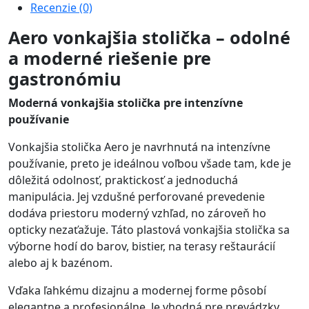
Recenzie (0)
Aero vonkajšia stolička – odolné
a moderné riešenie pre
gastronómiu
Moderná vonkajšia stolička pre intenzívne
používanie
Vonkajšia stolička Aero je navrhnutá na intenzívne
používanie, preto je ideálnou voľbou všade tam, kde je
dôležitá odolnosť, praktickosť a jednoduchá
manipulácia. Jej vzdušné perforované prevedenie
dodáva priestoru moderný vzhľad, no zároveň ho
opticky nezaťažuje. Táto plastová vonkajšia stolička sa
výborne hodí do barov, bistier, na terasy reštaurácií
alebo aj k bazénom.
Vďaka ľahkému dizajnu a modernej forme pôsobí
elegantne a profesionálne. Je vhodná pre prevádzky,