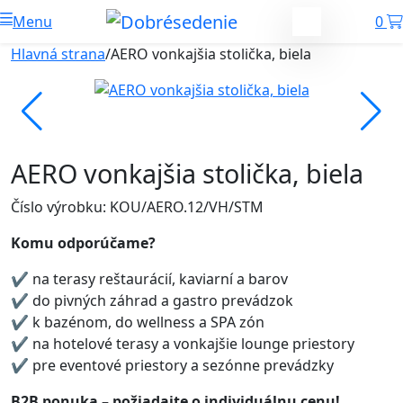
Menu
0
Hlavná strana
/
AERO vonkajšia stolička, biela
AERO vonkajšia stolička, biela
Číslo výrobku: KOU/AERO.12/VH/STM
Komu odporúčame?
✔ na terasy reštaurácií, kaviarní a barov
✔ do pivných záhrad a gastro prevádzok
✔ k bazénom, do wellness a SPA zón
✔ na hotelové terasy a vonkajšie lounge priestory
✔ pre eventové priestory a sezónne prevádzky
B2B ponuka – požiadajte o individuálnu cenu!