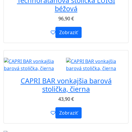
Technoratanová stolička LUIGI
béžová
96,90
€
Zobraziť
B2B
CAPRI BAR vonkajšia barová
stolička, čierna
43,90
€
Zobraziť