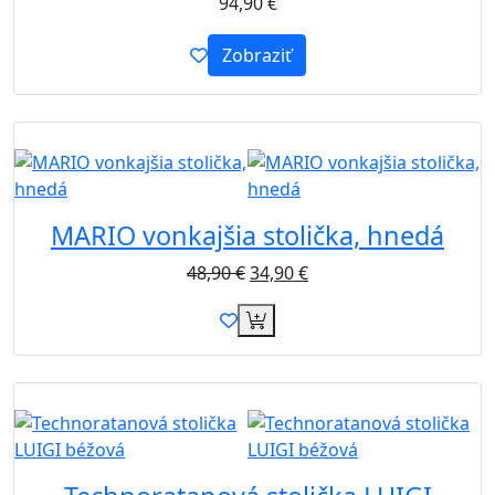
94,90
€
Zobraziť
Akcia
MARIO vonkajšia stolička, hnedá
48,90
€
34,90
€
B2B