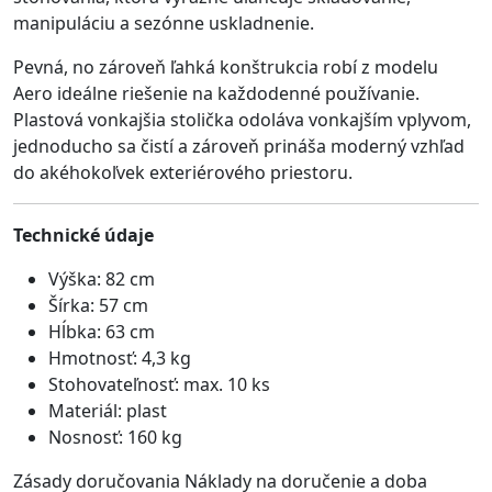
manipuláciu a sezónne uskladnenie.
Pevná, no zároveň ľahká konštrukcia robí z modelu
Aero ideálne riešenie na každodenné používanie.
Plastová vonkajšia stolička odoláva vonkajším vplyvom,
jednoducho sa čistí a zároveň prináša moderný vzhľad
do akéhokoľvek exteriérového priestoru.
Technické údaje
Výška: 82 cm
Šírka: 57 cm
Hĺbka: 63 cm
Hmotnosť: 4,3 kg
Stohovateľnosť: max. 10 ks
Materiál: plast
Nosnosť: 160 kg
Zásady doručovania Náklady na doručenie a doba