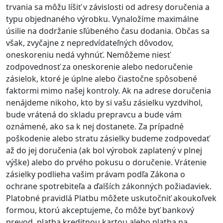
trvania sa môžu líšiť v závislosti od adresy doručenia a
typu objednaného výrobku. Vynaložíme maximálne
úsilie na dodržanie sľúbeného času dodania. Občas sa
však, zvyčajne z nepredvídateľných dôvodov,
oneskoreniu nedá vyhnúť. Nemôžeme niesť
zodpovednosť za oneskorenie alebo nedoručenie
zásielok, ktoré je úplne alebo čiastočne spôsobené
faktormi mimo našej kontroly. Ak na adrese doručenia
nenájdeme nikoho, kto by si vašu zásielku vyzdvihol,
bude vrátená do skladu prepravcu a bude vám
oznámené, ako sa k nej dostanete. Za prípadné
poškodenie alebo stratu zásielky budeme zodpovedať
až do jej doručenia (ak bol výrobok zaplatený v plnej
výške) alebo do prvého pokusu o doručenie. Vrátenie
zásielky podlieha vašim právam podľa Zákona o
ochrane spotrebiteľa a ďalších zákonných požiadaviek.
Platobné pravidlá Platbu môžete uskutočniť akoukoľvek
formou, ktorú akceptujeme, čo môže byť bankový
prevod, platba kreditnou kartou alebo platba na