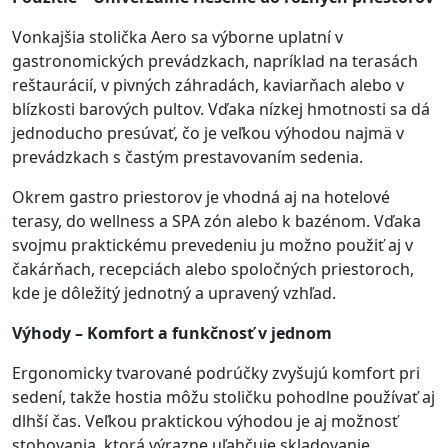
Vonkajšia stolička Aero sa výborne uplatní v
gastronomických prevádzkach, napríklad na terasách
reštaurácií, v pivných záhradách, kaviarňach alebo v
blízkosti barových pultov. Vďaka nízkej hmotnosti sa dá
jednoducho presúvať, čo je veľkou výhodou najmä v
prevádzkach s častým prestavovaním sedenia.
Okrem gastro priestorov je vhodná aj na hotelové
terasy, do wellness a SPA zón alebo k bazénom. Vďaka
svojmu praktickému prevedeniu ju možno použiť aj v
čakárňach, recepciách alebo spoločných priestoroch,
kde je dôležitý jednotný a upravený vzhľad.
Výhody – Komfort a funkčnosť v jednom
Ergonomicky tvarované podrúčky zvyšujú komfort pri
sedení, takže hostia môžu stoličku pohodlne používať aj
dlhší čas. Veľkou praktickou výhodou je aj možnosť
stohovania, ktorá výrazne uľahčuje skladovanie,