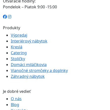
Otváracie hodiny:
Pondelok – Piatok 9:00 -15:00
Produkty
Výpredaj
Interiérový nábytok
Kreslá
Catering
Stoličky
Domáci miláčikovia
Vianočné stromčeky a doplnky
Záhradný nábytok
Je dobré vedieť
O nás
Blog