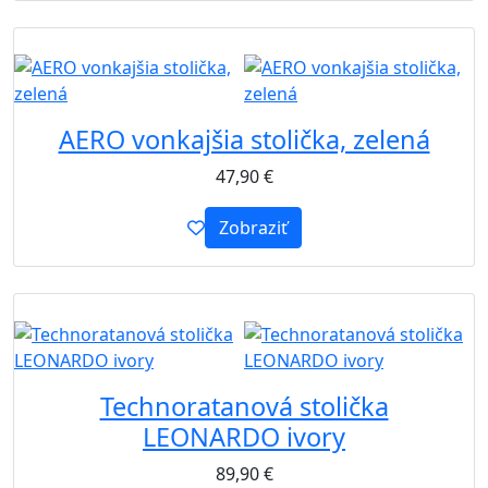
B2B
AERO vonkajšia stolička, zelená
47,90
€
Zobraziť
B2B
Technoratanová stolička
LEONARDO ivory
89,90
€