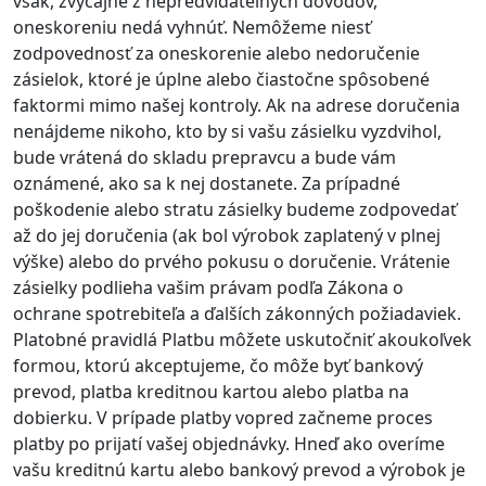
však, zvyčajne z nepredvídateľných dôvodov,
oneskoreniu nedá vyhnúť. Nemôžeme niesť
zodpovednosť za oneskorenie alebo nedoručenie
zásielok, ktoré je úplne alebo čiastočne spôsobené
faktormi mimo našej kontroly. Ak na adrese doručenia
nenájdeme nikoho, kto by si vašu zásielku vyzdvihol,
bude vrátená do skladu prepravcu a bude vám
oznámené, ako sa k nej dostanete. Za prípadné
poškodenie alebo stratu zásielky budeme zodpovedať
až do jej doručenia (ak bol výrobok zaplatený v plnej
výške) alebo do prvého pokusu o doručenie. Vrátenie
zásielky podlieha vašim právam podľa Zákona o
ochrane spotrebiteľa a ďalších zákonných požiadaviek.
Platobné pravidlá Platbu môžete uskutočniť akoukoľvek
formou, ktorú akceptujeme, čo môže byť bankový
prevod, platba kreditnou kartou alebo platba na
dobierku. V prípade platby vopred začneme proces
platby po prijatí vašej objednávky. Hneď ako overíme
vašu kreditnú kartu alebo bankový prevod a výrobok je