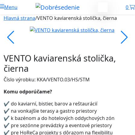
Menu
0
Hlavná strana
/
VENTO kaviarenská stolička, čierna
VENTO kaviarenská stolička,
čierna
Číslo výrobku: KKA/VENTO.03/HS/STM
Komu odporúčame?
✔ do kaviarní, bistier, barov a reštaurácií
✔ na vonkajšie terasy a gastro priestory
✔ k bazénom a do hotelových oddychových zón
✔ pre sezónne prevádzky a eventové priestory
✔ pre HoReCa projekty s dôrazom na flexibilitu