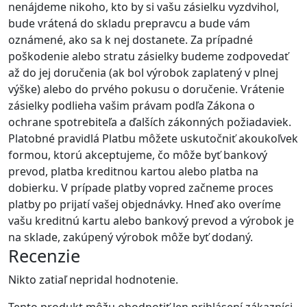
nenájdeme nikoho, kto by si vašu zásielku vyzdvihol,
bude vrátená do skladu prepravcu a bude vám
oznámené, ako sa k nej dostanete. Za prípadné
poškodenie alebo stratu zásielky budeme zodpovedať
až do jej doručenia (ak bol výrobok zaplatený v plnej
výške) alebo do prvého pokusu o doručenie. Vrátenie
zásielky podlieha vašim právam podľa Zákona o
ochrane spotrebiteľa a ďalších zákonných požiadaviek.
Platobné pravidlá Platbu môžete uskutočniť akoukoľvek
formou, ktorú akceptujeme, čo môže byť bankový
prevod, platba kreditnou kartou alebo platba na
dobierku. V prípade platby vopred začneme proces
platby po prijatí vašej objednávky. Hneď ako overíme
vašu kreditnú kartu alebo bankový prevod a výrobok je
na sklade, zakúpený výrobok môže byť dodaný.
Recenzie
Nikto zatiaľ nepridal hodnotenie.