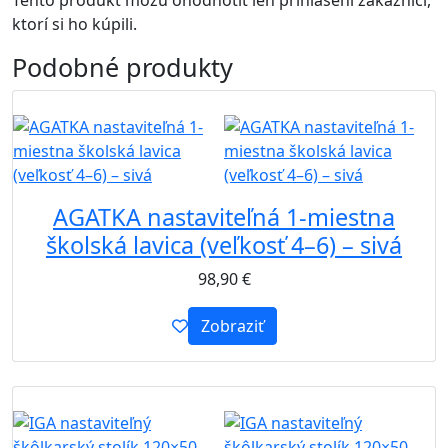
Tento produkt môžu ohodnotiť len prihlásení zákazníci,
ktorí si ho kúpili.
Podobné
produkty
B2B
AGATKA nastaviteľná 1-miestna
školská lavica (veľkosť 4–6) – sivá
98,90
€
Zobraziť
B2B