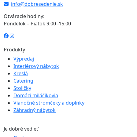
info@dobresedenie.sk
Otváracie hodiny:
Pondelok – Piatok 9:00 -15:00
Produkty
Výpredaj
Interiérový nábytok
Kreslá
Catering
Stoličky
Domáci miláčikovia
Vianočné stromčeky a doplnky
Záhradný nábytok
Je dobré vedieť