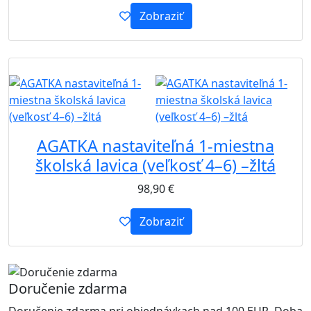
Zobraziť
B2B
AGATKA nastaviteľná 1-miestna
školská lavica (veľkosť 4–6) –žltá
98,90
€
Zobraziť
Doručenie zdarma