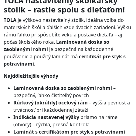
TOLA nastaviteľný škôlkarský
stolík – rastie spolu s dieťaťom!
TOLA
je výškovo nastaviteľný stolík, ideálna voľba do
materských škôl a ďalších vzdelávacích zariadení. Výšku
rámu ľahko prispôsobíte veku a postave dieťaťa – aj
počas školského roka.
Laminovaná doska so
zaoblenými rohmi
je bezpečná na každodenné
používanie a použitý laminát má
certifikát pre styk s
potravinami
.
Najdôležitejšie výhody
Laminovaná doska so zaoblenými rohmi
–
bezpečný, ľahko čistiteľný povrch
Rúrkový (okrúhly) oceľový rám
– vyššia pevnosť a
trvácnosť pri každodennej záťaži
Indikácia nastavenej výšky
priamo na ráme
(otvory) – rýchla, presná kontrola
Laminát s certifikátom pre styk s potravinami