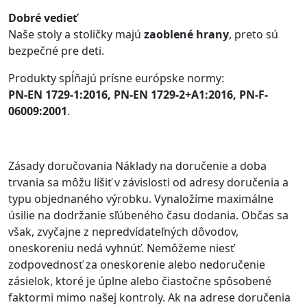
Dobré vedieť
Naše stoly a stoličky majú
zaoblené hrany
, preto sú
bezpečné pre deti.
Produkty spĺňajú prísne európske normy:
PN-EN 1729-1:2016, PN-EN 1729-2+A1:2016, PN-F-
06009:2001
.
Zásady doručovania Náklady na doručenie a doba
trvania sa môžu líšiť v závislosti od adresy doručenia a
typu objednaného výrobku. Vynaložíme maximálne
úsilie na dodržanie sľúbeného času dodania. Občas sa
však, zvyčajne z nepredvídateľných dôvodov,
oneskoreniu nedá vyhnúť. Nemôžeme niesť
zodpovednosť za oneskorenie alebo nedoručenie
zásielok, ktoré je úplne alebo čiastočne spôsobené
faktormi mimo našej kontroly. Ak na adrese doručenia