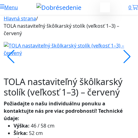
Menu
0
Hlavná strana
/
TOLA nastaviteľný škôlkarský stolík (veľkosť 1–3) –
červený
TOLA nastaviteľný škôlkarský
stolík (veľkosť 1–3) – červený
Požiadajte o našu individuálnu ponuku a
kontaktujte nás pre viac podrobností!
Technické
údaje:
Výška:
46 / 58 cm
Šírka:
52 cm