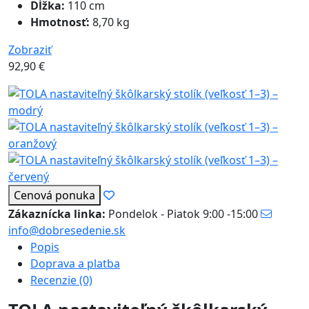
Dĺžka:
110 cm
Hmotnosť:
8,70 kg
Zobraziť
92,90
€
Cenová ponuka
Zákaznícka linka:
Pondelok - Piatok 9:00 -15:00
info@dobresedenie.sk
Popis
Doprava a platba
Recenzie (0)