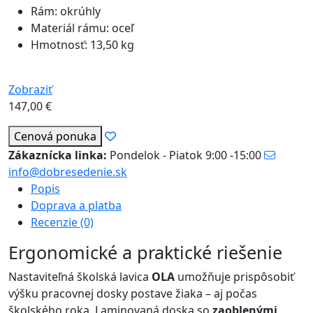
Rám: okrúhly
Materiál rámu: oceľ
Hmotnosť: 13,50 kg
Zobraziť
147,00
€
Cenová ponuka
Zákaznícka linka:
Pondelok - Piatok 9:00 -15:00
info@dobresedenie.sk
Popis
Doprava a platba
Recenzie (0)
Ergonomické a praktické riešenie
Nastaviteľná školská lavica
OLA
umožňuje prispôsobiť
výšku pracovnej dosky postave žiaka – aj počas
školského roka. Laminovaná doska so
zaoblenými