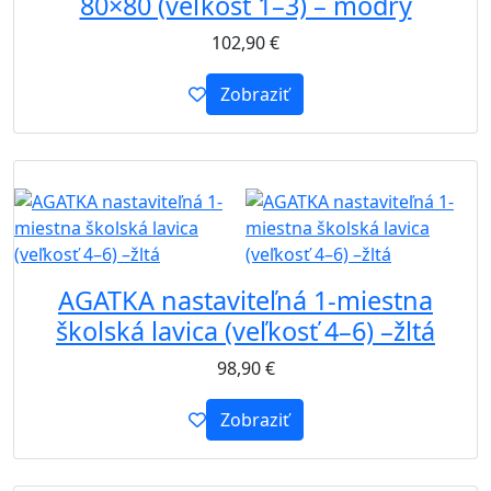
80×80 (veľkosť 1–3) – modrý
102,90
€
Zobraziť
B2B
AGATKA nastaviteľná 1-miestna
školská lavica (veľkosť 4–6) –žltá
98,90
€
Zobraziť