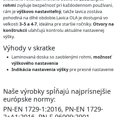
rohmi
zvyšuje bezpečnosť pri každodennom používaní,
rám je
výškovo nastaviteľný
, takže lavica zostáva
pohodlná na dlhé obdobie.Lavica OLA je dostupná vo
veľkosti
3–5 a 4-7
, ideálna pre staršie ročníky.
Otvory na
konštrukcii
uľahčujú kontrolu aktuálne nastavenej
výšky.
Výhody v skratke
Laminovaná doska so zaoblenými rohmi,
možnosť
výškového nastavenia
Indikácia nastavenia výšky
pre presné nastavenie
Naše výrobky spĺňajú najprísnejšie
európske normy:
PN-EN 1729-1:2016, PN-EN 1729-
2+A1:2016, PN-F-06009:2001.