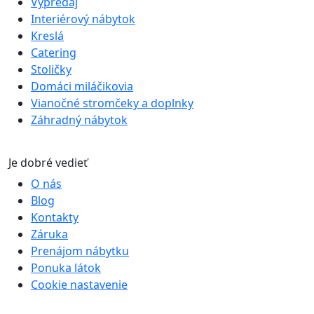
Výpredaj
Interiérový nábytok
Kreslá
Catering
Stoličky
Domáci miláčikovia
Vianočné stromčeky a doplnky
Záhradný nábytok
Je dobré vedieť
O nás
Blog
Kontakty
Záruka
Prenájom nábytku
Ponuka látok
Cookie nastavenie