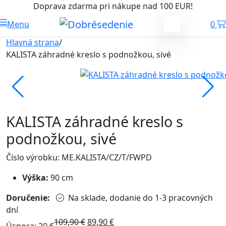
Doprava zdarma pri nákupe nad 100 EUR!
Menu
0
Hlavná strana
/
KALISTA záhradné kreslo s podnožkou, sivé
KALISTA záhradné kreslo s
podnožkou, sivé
Číslo výrobku: ME.KALISTA/CZ/T/FWPD
Výška:
90 cm
Doručenie:
Na sklade, dodanie do 1-3 pracovných
dní
109,90
€
89,90
€