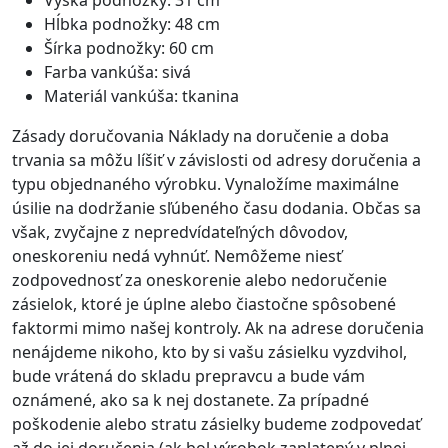
Výška podnožky: 31 cm
Hĺbka podnožky: 48 cm
Šírka podnožky: 60 cm
Farba vankúša: sivá
Materiál vankúša: tkanina
Zásady doručovania Náklady na doručenie a doba
trvania sa môžu líšiť v závislosti od adresy doručenia a
typu objednaného výrobku. Vynaložíme maximálne
úsilie na dodržanie sľúbeného času dodania. Občas sa
však, zvyčajne z nepredvídateľných dôvodov,
oneskoreniu nedá vyhnúť. Nemôžeme niesť
zodpovednosť za oneskorenie alebo nedoručenie
zásielok, ktoré je úplne alebo čiastočne spôsobené
faktormi mimo našej kontroly. Ak na adrese doručenia
nenájdeme nikoho, kto by si vašu zásielku vyzdvihol,
bude vrátená do skladu prepravcu a bude vám
oznámené, ako sa k nej dostanete. Za prípadné
poškodenie alebo stratu zásielky budeme zodpovedať