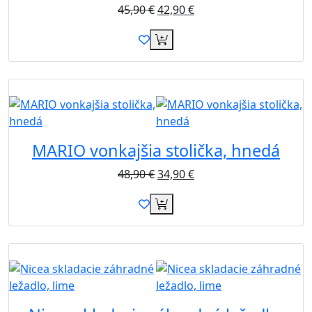
45,90
€
42,90
€
Akcia
MARIO vonkajšia stolička, hnedá
48,90
€
34,90
€
Novinka