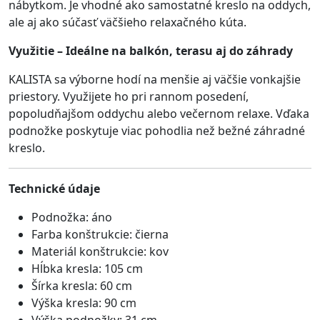
nábytkom. Je vhodné ako samostatné kreslo na oddych,
ale aj ako súčasť väčšieho relaxačného kúta.
Využitie – Ideálne na balkón, terasu aj do záhrady
KALISTA sa výborne hodí na menšie aj väčšie vonkajšie
priestory. Využijete ho pri rannom posedení,
popoludňajšom oddychu alebo večernom relaxe. Vďaka
podnožke poskytuje viac pohodlia než bežné záhradné
kreslo.
Technické údaje
Podnožka: áno
Farba konštrukcie: čierna
Materiál konštrukcie: kov
Hĺbka kresla: 105 cm
Šírka kresla: 60 cm
Výška kresla: 90 cm