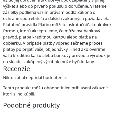
až do jej doručenia (ak bol výrobok zaplatený v plnej
výške) alebo do prvého pokusu o doručenie. Vrátenie
zásielky podlieha vašim právam podľa Zákona o
ochrane spotrebiteľa a ďalších zákonných požiadaviek.
Platobné pravidlá Platbu môžete uskutočniť akoukoľvek
formou, ktorú akceptujeme, čo môže byť bankový
prevod, platba kreditnou kartou alebo platba na
dobierku. V prípade platby vopred začneme proces
platby po prijatí vašej objednávky. Hneď ako overíme
vašu kreditnú kartu alebo bankový prevod a výrobok je
na sklade, zakúpený výrobok môže byť dodaný.
Recenzie
Nikto zatiaľ nepridal hodnotenie.
Tento produkt môžu ohodnotiť len prihlásení zákazníci,
ktorí si ho kúpili.
Podobné
produkty
Akcia