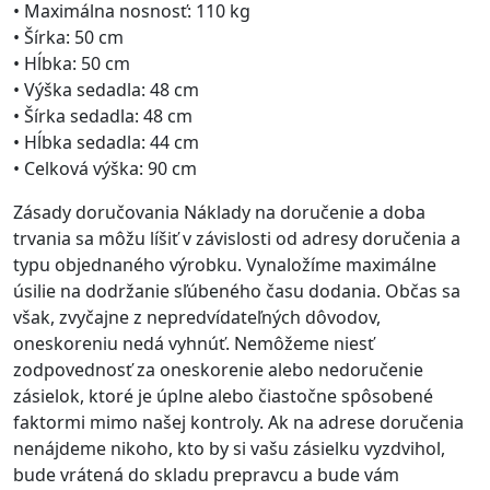
• Maximálna nosnosť: 110 kg
• Šírka: 50 cm
• Hĺbka: 50 cm
• Výška sedadla: 48 cm
• Šírka sedadla: 48 cm
• Hĺbka sedadla: 44 cm
• Celková výška: 90 cm
Zásady doručovania Náklady na doručenie a doba
trvania sa môžu líšiť v závislosti od adresy doručenia a
typu objednaného výrobku. Vynaložíme maximálne
úsilie na dodržanie sľúbeného času dodania. Občas sa
však, zvyčajne z nepredvídateľných dôvodov,
oneskoreniu nedá vyhnúť. Nemôžeme niesť
zodpovednosť za oneskorenie alebo nedoručenie
zásielok, ktoré je úplne alebo čiastočne spôsobené
faktormi mimo našej kontroly. Ak na adrese doručenia
nenájdeme nikoho, kto by si vašu zásielku vyzdvihol,
bude vrátená do skladu prepravcu a bude vám