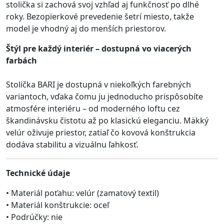
stolička si zachová svoj vzhľad aj funkčnosť po dlhé
roky. Bezopierkové prevedenie šetrí miesto, takže
model je vhodný aj do menších priestorov.
Štýl pre každý interiér – dostupná vo viacerých
farbách
Stolička BARI je dostupná v niekoľkých farebných
variantoch, vďaka čomu ju jednoducho prispôsobíte
atmosfére interiéru – od moderného loftu cez
škandinávsku čistotu až po klasickú eleganciu. Mäkký
velúr oživuje priestor, zatiaľ čo kovová konštrukcia
dodáva stabilitu a vizuálnu ľahkosť.
Technické údaje
• Materiál poťahu: velúr (zamatový textil)
• Materiál konštrukcie: oceľ
• Podrúčky: nie