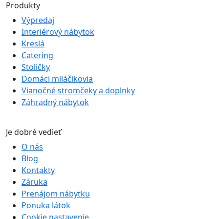
Produkty
Výpredaj
Interiérový nábytok
Kreslá
Catering
Stoličky
Domáci miláčikovia
Vianočné stromčeky a doplnky
Záhradný nábytok
Je dobré vedieť
O nás
Blog
Kontakty
Záruka
Prenájom nábytku
Ponuka látok
Cookie nastavenie