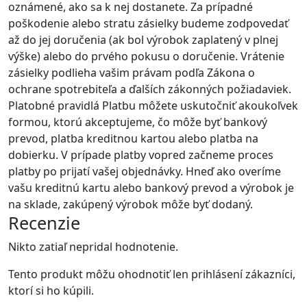
oznámené, ako sa k nej dostanete. Za prípadné
poškodenie alebo stratu zásielky budeme zodpovedať
až do jej doručenia (ak bol výrobok zaplatený v plnej
výške) alebo do prvého pokusu o doručenie. Vrátenie
zásielky podlieha vašim právam podľa Zákona o
ochrane spotrebiteľa a ďalších zákonných požiadaviek.
Platobné pravidlá Platbu môžete uskutočniť akoukoľvek
formou, ktorú akceptujeme, čo môže byť bankový
prevod, platba kreditnou kartou alebo platba na
dobierku. V prípade platby vopred začneme proces
platby po prijatí vašej objednávky. Hneď ako overíme
vašu kreditnú kartu alebo bankový prevod a výrobok je
na sklade, zakúpený výrobok môže byť dodaný.
Recenzie
Nikto zatiaľ nepridal hodnotenie.
Tento produkt môžu ohodnotiť len prihlásení zákazníci,
ktorí si ho kúpili.