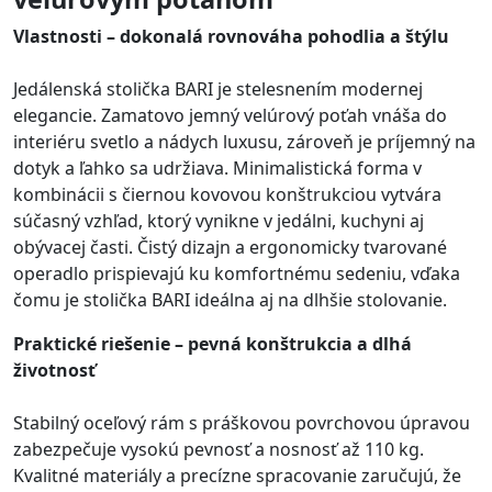
Vlastnosti – dokonalá rovnováha pohodlia a štýlu
Jedálenská stolička BARI je stelesnením modernej
elegancie. Zamatovo jemný velúrový poťah vnáša do
interiéru svetlo a nádych luxusu, zároveň je príjemný na
dotyk a ľahko sa udržiava. Minimalistická forma v
kombinácii s čiernou kovovou konštrukciou vytvára
súčasný vzhľad, ktorý vynikne v jedálni, kuchyni aj
obývacej časti. Čistý dizajn a ergonomicky tvarované
operadlo prispievajú ku komfortnému sedeniu, vďaka
čomu je stolička BARI ideálna aj na dlhšie stolovanie.
Praktické riešenie – pevná konštrukcia a dlhá
životnosť
Stabilný oceľový rám s práškovou povrchovou úpravou
zabezpečuje vysokú pevnosť a nosnosť až 110 kg.
Kvalitné materiály a precízne spracovanie zaručujú, že