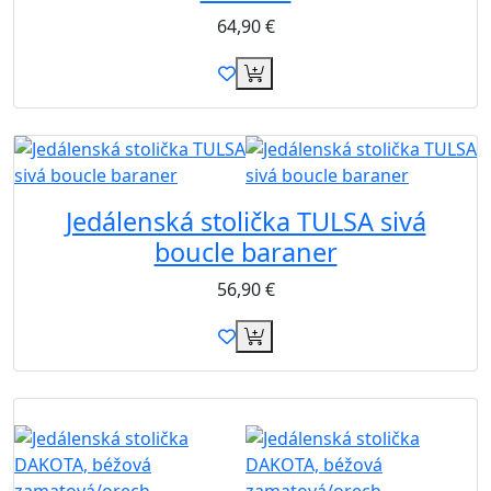
64,90
€
Jedálenská stolička TULSA sivá
boucle baraner
56,90
€
Novinka
Akcia
Zdarma