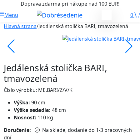
Doprava zdarma pri nákupe nad 100 EUR!
Menu
0
Hlavná strana
/
Jedálenská stolička BARI, tmavozelená
Jedálenská stolička BARI,
tmavozelená
Číslo výrobku: ME.BARI/Z/V/K
Výška:
90 cm
Výška sedadla:
48 cm
Nosnosť:
110 kg
Doručenie:
Na sklade, dodanie do 1-3 pracovných
dní