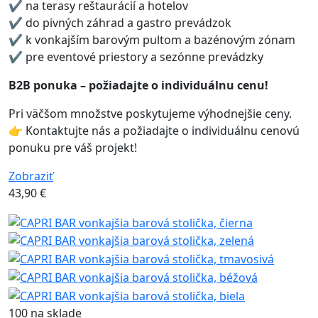
✔ na terasy reštaurácií a hotelov
✔ do pivných záhrad a gastro prevádzok
✔ k vonkajším barovým pultom a bazénovým zónam
✔ pre eventové priestory a sezónne prevádzky
B2B ponuka – požiadajte o individuálnu cenu!
Pri väčšom množstve poskytujeme výhodnejšie ceny.
👉 Kontaktujte nás a požiadajte o individuálnu cenovú
ponuku pre váš projekt!
Zobraziť
43,90
€
100 na sklade