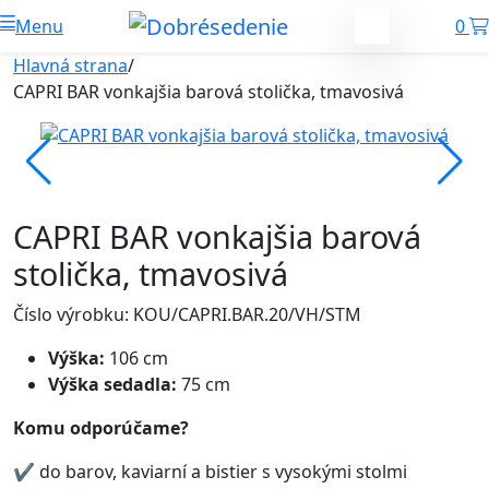
Menu
0
Hlavná strana
/
CAPRI BAR vonkajšia barová stolička, tmavosivá
CAPRI BAR vonkajšia barová
stolička, tmavosivá
Číslo výrobku: KOU/CAPRI.BAR.20/VH/STM
Výška:
106 cm
Výška sedadla:
75 cm
Komu odporúčame?
✔ do barov, kaviarní a bistier s vysokými stolmi