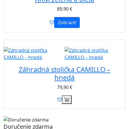
89,90
€
Zobraziť
B2B
Záhradná stolička CAMILLO –
hnedá
79,90
€
Doručenie zdarma