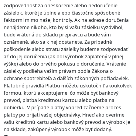
zodpovednosť za oneskorenie alebo nedoručenie
zásielok, ktoré je úplne alebo čiastočne spôsobené
faktormi mimo našej kontroly. Ak na adrese doručenia
nenájdeme nikoho, kto by si vašu zásielku vyzdvihol,
bude vrátená do skladu prepravcu a bude vám
oznámené, ako sa k nej dostanete. Za prípadné
poškodenie alebo stratu zásielky budeme zodpovedať
až do jej doručenia (ak bol výrobok zaplatený v plnej
výške) alebo do prvého pokusu o doručenie. Vrátenie
zásielky podlieha vašim právam podľa Zákona o
ochrane spotrebiteľa a ďalších zákonných požiadaviek.
Platobné pravidlá Platbu môžete uskutočniť akoukoľvek
formou, ktorú akceptujeme, čo môže byť bankový
prevod, platba kreditnou kartou alebo platba na
dobierku. V prípade platby vopred začneme proces
platby po prijatí vašej objednávky. Hneď ako overíme
vašu kreditnú kartu alebo bankový prevod a výrobok je
na sklade, zakúpený výrobok môže byť dodaný.