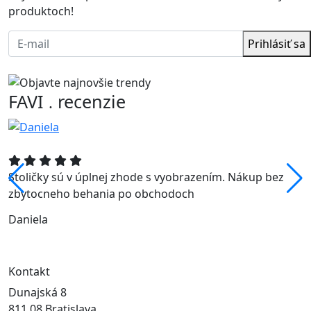
produktoch!
Prihlásiť sa
FAVI
recenzie
.
Stoličky sú v úplnej zhode s vyobrazením. Nákup bez
zbytocneho behania po obchodoch
Daniela
Kontakt
Dunajská 8
811 08 Bratislava