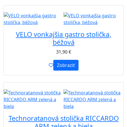
B2B
VELO vonkajšia gastro stolička,
béžová
31,90
€
Zobraziť
B2B
Technoratanová stolička RICCARDO
ARM zelená a biela