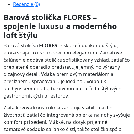
Recenzie (0)
Barová stolička FLORES –
spojenie luxusu a moderného
loft štýlu
Barová stolička
FLORES
je skutočnou ikonou štýlu,
ktorá spája luxus s modernou eleganciou. Zamatové
čalúnenie dodáva stoličke sofistikovaný vzhľad, zatiaľ čo
prepletené operadlo predstavuje jemný, no výrazný
dizajnový detail. Vďaka prémiovým materiálom a
precíznemu spracovaniu je ideálnou voľbou k
kuchynskému pultu, barovému pultu či do štýlových
gastronomických priestorov.
Zlatá kovová konštrukcia zaručuje stabilitu a dlhú
životnosť, zatiaľ čo integrovaná opierka na nohy zvyšuje
komfort pri sedení. Mäkké, na dotyk príjemné
zamatové sedadlo sa ľahko čistí, takže stolička spája