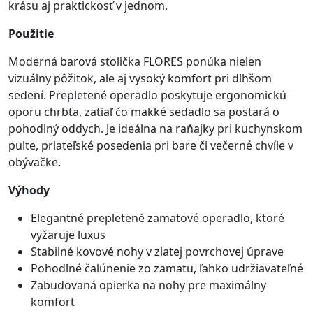
krásu aj praktickosť v jednom.
Použitie
Moderná barová stolička FLORES ponúka nielen
vizuálny pôžitok, ale aj vysoký komfort pri dlhšom
sedení. Prepletené operadlo poskytuje ergonomickú
oporu chrbta, zatiaľ čo mäkké sedadlo sa postará o
pohodlný oddych. Je ideálna na raňajky pri kuchynskom
pulte, priateľské posedenia pri bare či večerné chvíle v
obývačke.
Výhody
Elegantné prepletené zamatové operadlo, ktoré
vyžaruje luxus
Stabilné kovové nohy v zlatej povrchovej úprave
Pohodlné čalúnenie zo zamatu, ľahko udržiavateľné
Zabudovaná opierka na nohy pre maximálny
komfort