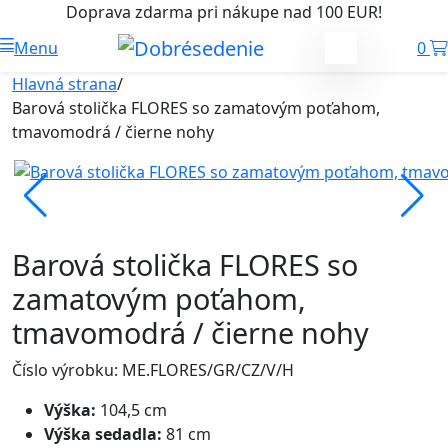
Doprava zdarma pri nákupe nad 100 EUR!
Menu
0
Hlavná strana
/
Barová stolička FLORES so zamatovým poťahom,
tmavomodrá / čierne nohy
Barová stolička FLORES so
zamatovým poťahom,
tmavomodrá / čierne nohy
Číslo výrobku: ME.FLORES/GR/CZ/V/H
Výška:
104,5 cm
Výška sedadla:
81 cm