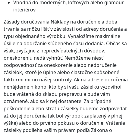
Vhodná do moderných, loftových alebo glamour
interiérov
Zásady doručovania Náklady na doručenie a doba
trvania sa môžu líšiť v závislosti od adresy doručenia a
typu objednaného výrobku. Vynaložíme maximálne
úsilie na dodržanie sľúbeného času dodania. Občas sa
však, zvyčajne z nepredvídateľných dôvodov,
oneskoreniu nedá vyhnúť. Nemôžeme niesť
zodpovednosť za oneskorenie alebo nedoručenie
zásielok, ktoré je úplne alebo čiastočne spôsobené
faktormi mimo našej kontroly. Ak na adrese doručenia
nenájdeme nikoho, kto by si vašu zásielku vyzdvihol,
bude vrátená do skladu prepravcu a bude vám
oznámené, ako sa k nej dostanete. Za prípadné
poškodenie alebo stratu zásielky budeme zodpovedať
až do jej doručenia (ak bol výrobok zaplatený v plnej
výške) alebo do prvého pokusu o doručenie. Vrátenie
zásielky podlieha vašim právam podľa Zákona o