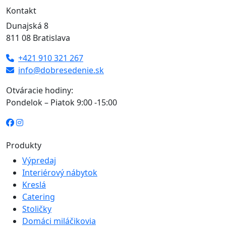
Kontakt
Dunajská 8
811 08 Bratislava
+421 910 321 267
info@dobresedenie.sk
Otváracie hodiny:
Pondelok – Piatok 9:00 -15:00
Produkty
Výpredaj
Interiérový nábytok
Kreslá
Catering
Stoličky
Domáci miláčikovia