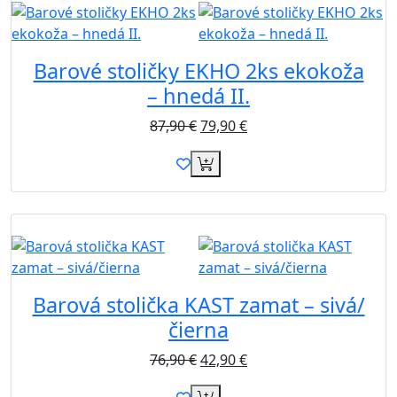
Barové stoličky EKHO 2ks ekokoža
– hnedá II.
87,90
€
79,90
€
Akcia
Barová stolička KAST zamat – sivá/
čierna
76,90
€
42,90
€