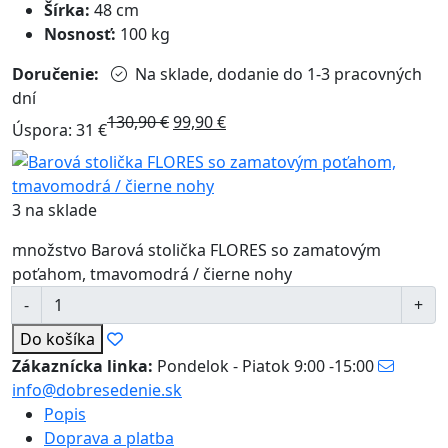
Šírka:
48 cm
Nosnosť:
100 kg
Doručenie:
Na sklade, dodanie do 1-3 pracovných
dní
130,90
€
99,90
€
Úspora: 31 €
3 na sklade
množstvo Barová stolička FLORES so zamatovým
poťahom, tmavomodrá / čierne nohy
Do košíka
Zákaznícka linka:
Pondelok - Piatok 9:00 -15:00
info@dobresedenie.sk
Popis
Doprava a platba