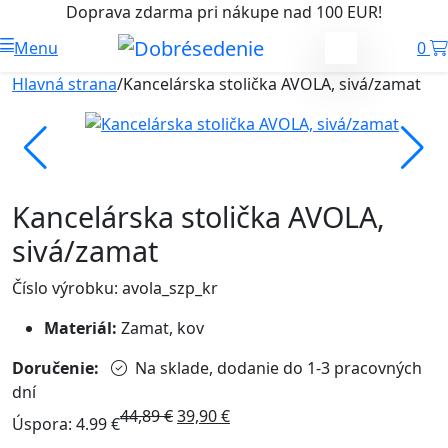
Doprava zdarma pri nákupe nad 100 EUR!
Menu
0
Hlavná strana
/
Kancelárska stolička AVOLA, sivá/zamat
Kancelárska stolička AVOLA,
sivá/zamat
Číslo výrobku: avola_szp_kr
Materiál:
Zamat, kov
Doručenie:
Na sklade, dodanie do 1-3 pracovných
dní
44,89
€
39,90
€
Úspora: 4.99 €