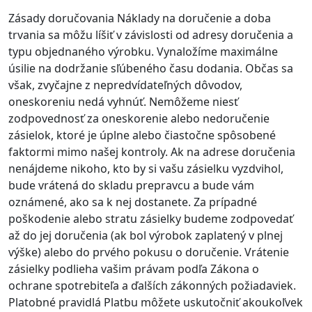
Zásady doručovania Náklady na doručenie a doba
trvania sa môžu líšiť v závislosti od adresy doručenia a
typu objednaného výrobku. Vynaložíme maximálne
úsilie na dodržanie sľúbeného času dodania. Občas sa
však, zvyčajne z nepredvídateľných dôvodov,
oneskoreniu nedá vyhnúť. Nemôžeme niesť
zodpovednosť za oneskorenie alebo nedoručenie
zásielok, ktoré je úplne alebo čiastočne spôsobené
faktormi mimo našej kontroly. Ak na adrese doručenia
nenájdeme nikoho, kto by si vašu zásielku vyzdvihol,
bude vrátená do skladu prepravcu a bude vám
oznámené, ako sa k nej dostanete. Za prípadné
poškodenie alebo stratu zásielky budeme zodpovedať
až do jej doručenia (ak bol výrobok zaplatený v plnej
výške) alebo do prvého pokusu o doručenie. Vrátenie
zásielky podlieha vašim právam podľa Zákona o
ochrane spotrebiteľa a ďalších zákonných požiadaviek.
Platobné pravidlá Platbu môžete uskutočniť akoukoľvek