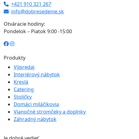
+421 910 321 267
info@dobresedenie.sk
Otváracie hodiny:
Pondelok – Piatok 9:00 -15:00
Produkty
Výpredaj
Interiérový nábytok
Kreslá
Catering
Stoličky
Domáci miláčikovia
Vianočné stromčeky a doplnky
Záhradný nábytok
Je dobré vedieť