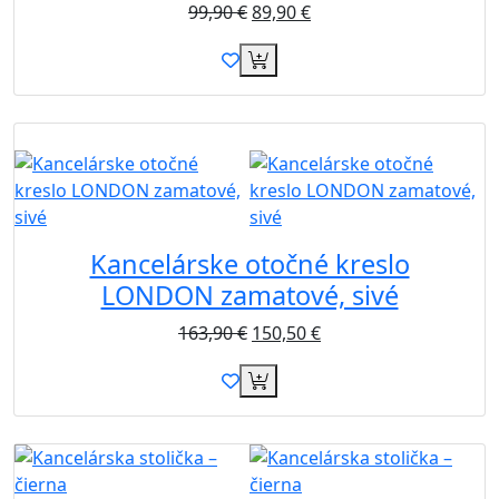
99,90
€
89,90
€
Novinka
Akcia
Zdarma
Kancelárske otočné kreslo
LONDON zamatové, sivé
163,90
€
150,50
€