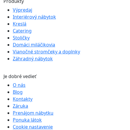
Produkty
Výpredaj
Interiérový nábytok
Kreslá
Catering
Stoličky
Domáci miláčikovia
Vianočné stromčeky a doplnky
Záhradný nábytok
Je dobré vedieť
O nás
Blog
Kontakty
Záruka
Prenájom nábytku
Ponuka látok
Cookie nastavenie