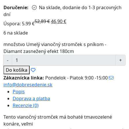
Doručenie:
Na sklade, dodanie do 1-3 pracovných
dní
52,89
€
46,90
€
Úspora: 5.99 €
6 na sklade
množstvo Umelý vianočný stromček s pníkom -
Diamant zasnežený efekt 180cm
Do košíka
Zákaznícka linka:
Pondelok - Piatok 9:00 -15:00
info@dobresedenie.sk
Popis
Doprava a platba
Recenzie (0)
Tento vianočný stromček má bohaté tmavozelené
konáre, veľmi