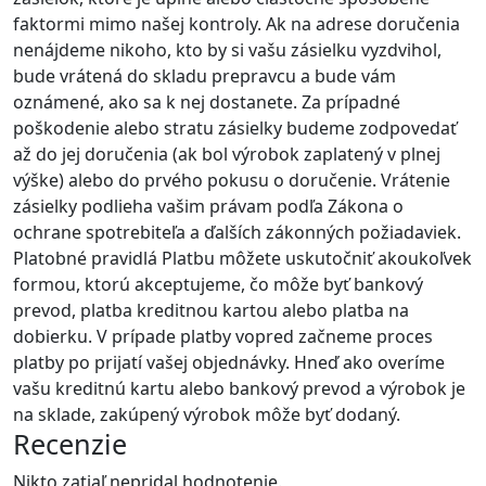
faktormi mimo našej kontroly. Ak na adrese doručenia
nenájdeme nikoho, kto by si vašu zásielku vyzdvihol,
bude vrátená do skladu prepravcu a bude vám
oznámené, ako sa k nej dostanete. Za prípadné
poškodenie alebo stratu zásielky budeme zodpovedať
až do jej doručenia (ak bol výrobok zaplatený v plnej
výške) alebo do prvého pokusu o doručenie. Vrátenie
zásielky podlieha vašim právam podľa Zákona o
ochrane spotrebiteľa a ďalších zákonných požiadaviek.
Platobné pravidlá Platbu môžete uskutočniť akoukoľvek
formou, ktorú akceptujeme, čo môže byť bankový
prevod, platba kreditnou kartou alebo platba na
dobierku. V prípade platby vopred začneme proces
platby po prijatí vašej objednávky. Hneď ako overíme
vašu kreditnú kartu alebo bankový prevod a výrobok je
na sklade, zakúpený výrobok môže byť dodaný.
Recenzie
Nikto zatiaľ nepridal hodnotenie.