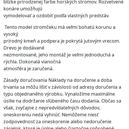
blízke prirodzenej farbe horských stromov. Rozvetvené
konáre umožňujú
vymodelovať a ozdobiť podľa vlastných predstáv.
Tento model stromčeku má veľmi bohatú korunu a
vysoký
prírodný kmeň a podpera je pokrytá jutovým vrecom.
Drevo je dodávané
nezmontované, jeho montáž je veľmi jednoduchá a
rýchla. Dokonalá vianočná
atmosféra je zaručená.
Zásady doručovania Náklady na doručenie a doba
trvania sa môžu líšiť v závislosti od adresy doručenia a
typu objednaného výrobku. Vynaložíme maximálne
úsilie na dodržanie sľúbeného času dodania. Občas sa
však, zvyčajne z nepredvídateľných dôvodov,
oneskoreniu nedá vyhnúť. Nemôžeme niesť
zodpovednosť za oneskorenie alebo nedoručenie
zásielok, ktoré je úplne alebo čiastočne spôsobené