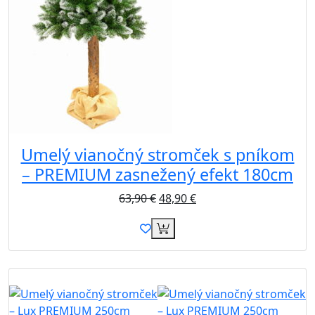
Umelý vianočný stromček s pníkom
– PREMIUM zasnežený efekt 180cm
63,90
€
48,90
€
Akcia
Zdarma