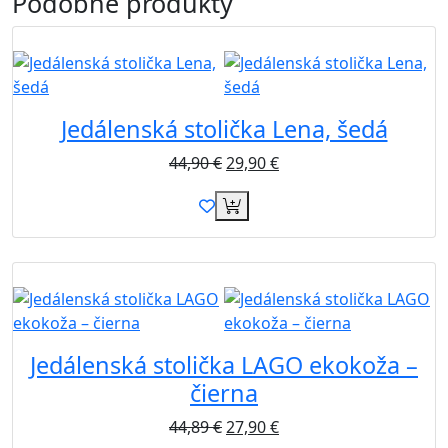
Podobné
produkty
Novinka
Akcia
Jedálenská stolička Lena, šedá
44,90
€
29,90
€
Akcia
Jedálenská stolička LAGO ekokoža –
čierna
44,89
€
27,90
€