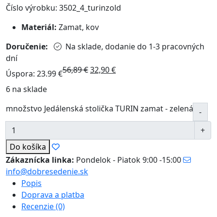
Číslo výrobku: 3502_4_turinzold
Materiál:
Zamat, kov
Doručenie:
Na sklade, dodanie do 1-3 pracovných
dní
56,89
€
32,90
€
Úspora: 23.99 €
6 na sklade
množstvo Jedálenská stolička TURIN zamat - zelená
Do košíka
Zákaznícka linka:
Pondelok - Piatok 9:00 -15:00
info@dobresedenie.sk
Popis
Doprava a platba
Recenzie (0)