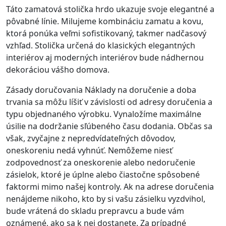
Táto zamatová stolička hrdo ukazuje svoje elegantné a
pôvabné línie. Milujeme kombináciu zamatu a kovu,
ktorá ponúka veľmi sofistikovaný, takmer nadčasový
vzhľad. Stolička určená do klasických elegantných
interiérov aj moderných interiérov bude nádhernou
dekoráciou vášho domova.
Zásady doručovania Náklady na doručenie a doba
trvania sa môžu líšiť v závislosti od adresy doručenia a
typu objednaného výrobku. Vynaložíme maximálne
úsilie na dodržanie sľúbeného času dodania. Občas sa
však, zvyčajne z nepredvídateľných dôvodov,
oneskoreniu nedá vyhnúť. Nemôžeme niesť
zodpovednosť za oneskorenie alebo nedoručenie
zásielok, ktoré je úplne alebo čiastočne spôsobené
faktormi mimo našej kontroly. Ak na adrese doručenia
nenájdeme nikoho, kto by si vašu zásielku vyzdvihol,
bude vrátená do skladu prepravcu a bude vám
oznámené, ako sa k nej dostanete. Za prípadné