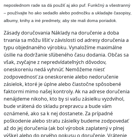
neposlednom rade sa dá použiť aj ako puf. Funkčný a všestranný
– používajte ho ako sedadlo alebo podnožku a ukladajte časopisy,
albumy, knihy a iné predmety, aby ste mali doma poriadok.
Zásady doručovania Náklady na doručenie a doba
trvania sa môžu líšiť v závislosti od adresy doručenia a
typu objednaného výrobku. Vynaložíme maximálne
úsilie na dodržanie sľúbeného času dodania. Občas sa
však, zvyčajne z nepredvídateľných dôvodov,
oneskoreniu nedá vyhnúť. Nemôžeme niesť
zodpovednosť za oneskorenie alebo nedoručenie
zásielok, ktoré je úplne alebo čiastočne spôsobené
faktormi mimo našej kontroly. Ak na adrese doručenia
nenájdeme nikoho, kto by si vašu zásielku vyzdvihol,
bude vrátená do skladu prepravcu a bude vám
oznámené, ako sa k nej dostanete. Za prípadné
poškodenie alebo stratu zásielky budeme zodpovedať
až do jej doručenia (ak bol výrobok zaplatený v plnej
výške) alebo do prvého pokusu o doručenie. Vrátenie