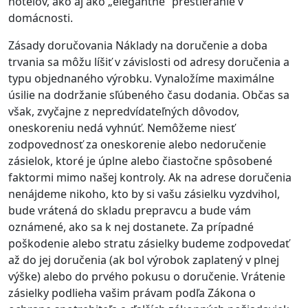
hotelov, ako aj ako „elegantné“ prestieranie v
domácnosti.
Zásady doručovania Náklady na doručenie a doba
trvania sa môžu líšiť v závislosti od adresy doručenia a
typu objednaného výrobku. Vynaložíme maximálne
úsilie na dodržanie sľúbeného času dodania. Občas sa
však, zvyčajne z nepredvídateľných dôvodov,
oneskoreniu nedá vyhnúť. Nemôžeme niesť
zodpovednosť za oneskorenie alebo nedoručenie
zásielok, ktoré je úplne alebo čiastočne spôsobené
faktormi mimo našej kontroly. Ak na adrese doručenia
nenájdeme nikoho, kto by si vašu zásielku vyzdvihol,
bude vrátená do skladu prepravcu a bude vám
oznámené, ako sa k nej dostanete. Za prípadné
poškodenie alebo stratu zásielky budeme zodpovedať
až do jej doručenia (ak bol výrobok zaplatený v plnej
výške) alebo do prvého pokusu o doručenie. Vrátenie
zásielky podlieha vašim právam podľa Zákona o