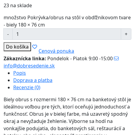
23 na sklade
množstvo Pokrývka/obrus na stôl v obdľžnikovom tvare
- biely 180 × 76 cm
Do košíka
Cenová ponuka
Zákaznícka linka:
Pondelok - Piatok 9:00 -15:00
info@dobresedenie.sk
Popis
Doprava a platba
Recenzie (0)
Biely obrus s rozmermi 180 × 76 cm na banketový stôl je
ideálnou voľbou pre tých, ktorí oceňujú jednoduchosť a
funkčnosť. Obrus je v bielej farbe, má uzavretý spodný
okraj a nevyžaduje žehlenie. Výborne sa hodí na
vonkajšie podujatia, do banketových sál, reštaurácií a