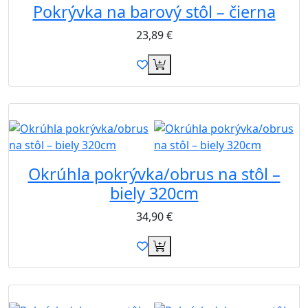
Pokrývka na barový stôl – čierna
23,89
€
B2B
Okrúhla pokrývka/obrus na stôl –
biely 320cm
34,90
€
B2B