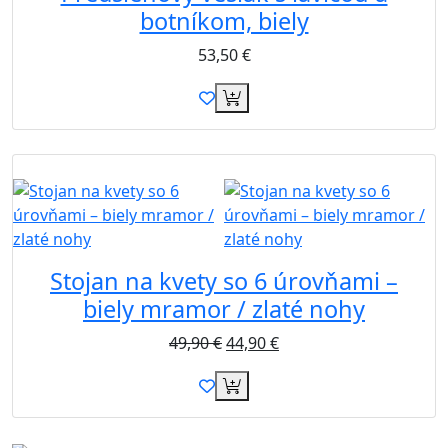
botníkom, biely
53,50
€
Akcia
Stojan na kvety so 6 úrovňami –
biely mramor / zlaté nohy
49,90
€
44,90
€