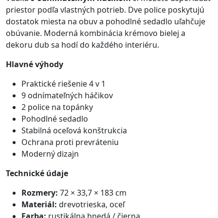
priestor podľa vlastných potrieb. Dve police poskytujú
dostatok miesta na obuv a pohodlné sedadlo uľahčuje
obúvanie. Moderná kombinácia krémovo bielej a
dekoru dub sa hodí do každého interiéru.
Hlavné výhody
Praktické riešenie 4 v 1
9 odnímateľných háčikov
2 police na topánky
Pohodlné sedadlo
Stabilná oceľová konštrukcia
Ochrana proti prevráteniu
Moderný dizajn
Technické údaje
Rozmery:
72 × 33,7 × 183 cm
Materiál:
drevotrieska, oceľ
Farba:
rustikálna hnedá / čierna