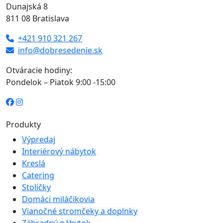
Dunajská 8
811 08 Bratislava
+421 910 321 267
info@dobresedenie.sk
Otváracie hodiny:
Pondelok – Piatok 9:00 -15:00
Produkty
Výpredaj
Interiérový nábytok
Kreslá
Catering
Stoličky
Domáci miláčikovia
Vianočné stromčeky a doplnky
Záhradný nábytok