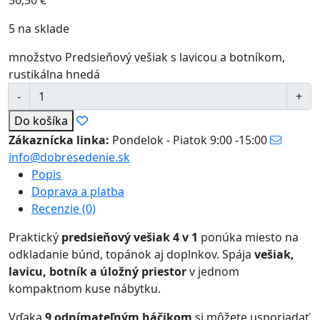
56,50
€
5 na sklade
množstvo Predsieňový vešiak s lavicou a botníkom,
rustikálna hnedá
Do košíka
Zákaznícka linka:
Pondelok - Piatok 9:00 -15:00
info@dobresedenie.sk
Popis
Doprava a platba
Recenzie (0)
Praktický
predsieňový vešiak 4 v 1
ponúka miesto na
odkladanie búnd, topánok aj doplnkov. Spája
vešiak,
lavicu, botník a úložný priestor
v jednom
kompaktnom kuse nábytku.
Vďaka
9 odnímateľným háčikom
si môžete usporiadať