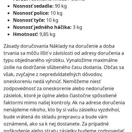
Nosnosť sedadla:
90 kg
Nosnosť police:
10 kg
Nosnosť tyče:
10 kg
Nosnosť jedného háčika:
3 kg
Hmotnosť:
9,85 kg
Zásady doručovania Náklady na doručenie a doba
trvania sa môžu líšiť v závislosti od adresy doručenia a
typu objednaného výrobku. Vynaložíme maximálne
úsilie na dodržanie sľúbeného času dodania. Občas sa
však, zvyčajne z nepredvídateľných dôvodov,
oneskoreniu nedá vyhnúť. Nemôžeme niesť
zodpovednosť za oneskorenie alebo nedoručenie
zásielok, ktoré je úplne alebo čiastočne spôsobené
faktormi mimo našej kontroly. Ak na adrese doručenia
nenájdeme nikoho, kto by si vašu zásielku vyzdvihol,
bude vrátená do skladu prepravcu a bude vám
oznámené, ako sa k nej dostanete. Za prípadné
poškodenie alebo stratu zásielky budeme zodpovedať