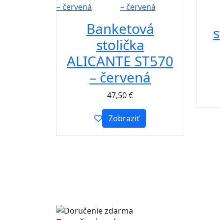
Banketová
s
stolička
ALICANTE ST570
– červená
47,50
€
Zobraziť