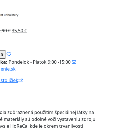
9,90
€
35,50
€
ka
nka:
Pondelok - Piatok 9:00 -15:00
enie.sk
stoličiek
ola zdôraznená použitím špeciálnej látky na
té materiály sú odolné voči vystaveniu zdroju
ysle HoReCa, kde je okrem trvanlivosti