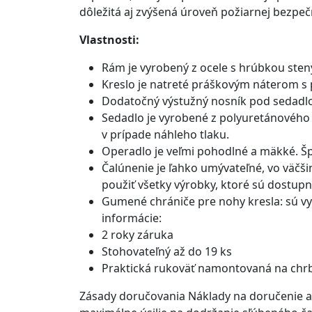
dôležitá aj zvýšená úroveň požiarnej bezpečno
Vlastnosti:
Rám je vyrobený z ocele s hrúbkou steny
Kreslo je natreté práškovým náterom s 
Dodatočný výstužný nosník pod sedadlom
Sedadlo je vyrobené z polyuretánového
v prípade náhleho tlaku.
Operadlo je veľmi pohodlné a mäkké. Š
Čalúnenie je ľahko umývateľné, vo väčši
použiť všetky výrobky, ktoré sú dostupn
Gumené chrániče pre nohy kresla: sú vy
informácie:
2 roky záruka
Stohovateľný až do 19 ks
Praktická rukoväť namontovaná na chrbt
Zásady doručovania Náklady na doručenie a 