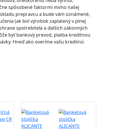
dôvodov, oneskoreniu nedá vyhnúť.
točne spôsobené faktormi mimo našej
do skladu prepravcu a bude vám oznámené,
čenia (ak bol výrobok zaplatený v plnej
chrane spotrebiteľa a ďalších zákonných
ôže byť bankový prevod, platba kreditnou
dnávky. Hneď ako overíme vašu kreditnú
B2B