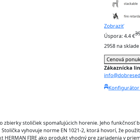
Zobraziť
3
Úspora: 4.4 €
2958 na sklade
Cenová ponu
Zákaznícka li
info@dobresed
Konfigurátor 
 zbierky stoličiek spomaľujúcich horenie. Jeho funkčnosť b
á. Stolička vyhovuje norme EN 1021-2, ktorá hovorí, že použi
dukt HERMAN FIRE ako produkt vhodný pre zariadenia v priem