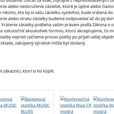
su dodania. Občas sa však, zvyčajne z nepredvídateľných 
e alebo nedoručenie zásielok, ktoré je úplne alebo čias
 nikoho, kto by si vašu zásielku vyzdvihol, bude vrátená 
nie alebo stratu zásielky budeme zodpovedať až do jej doru
 Vrátenie zásielky podlieha vašim právam podľa Zákona o o
te uskutočniť akoukoľvek formou, ktorú akceptujeme, čo m
 platby vopred začneme proces platby po prijatí vašej obje
a sklade, zakúpený výrobok môže byť dodaný.
ákazníci, ktorí si ho kúpili.
Akcia
B2B