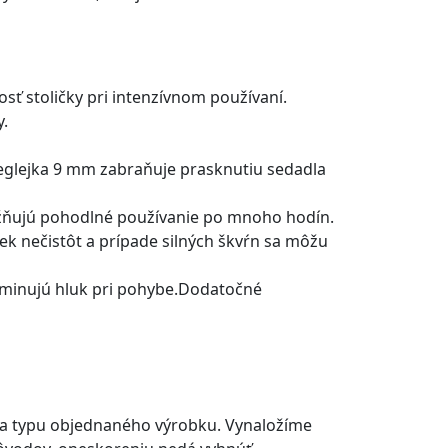
sť stoličky pri intenzívnom používaní.
y.
eglejka 9 mm zabraňuje prasknutiu sedadla
žňujú pohodlné používanie po mnoho hodín.
ek nečistôt a prípade silných škvŕn sa môžu
liminujú hluk pri pohybe.Dodatočné
a a typu objednaného výrobku. Vynaložíme