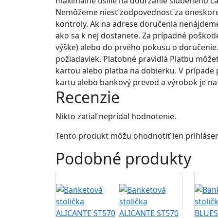
maximálne úsilie na dodržanie sľúbeného ča
Nemôžeme niesť zodpovednosť za oneskoreni
kontroly. Ak na adrese doručenia nenájdeme
ako sa k nej dostanete. Za prípadné poškode
výške) alebo do prvého pokusu o doručenie.
požiadaviek. Platobné pravidlá Platbu môže
kartou alebo platba na dobierku. V prípade
kartu alebo bankový prevod a výrobok je n
Recenzie
Nikto zatiaľ nepridal hodnotenie.
Tento produkt môžu ohodnotiť len prihlásení z
Podobné
produkty
B2B
B2B