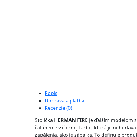
Popis
Doprava a platba
Recenzie (0)
Stolička
HERMAN FIRE
je ďalším modelom zo
čalúnenie v čiernej farbe, ktorá je nehorľav
zapálenia, ako je zápalka. To definuje pro