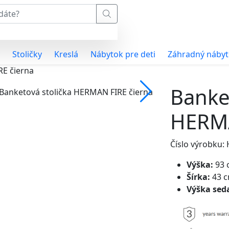
Stoličky
Kreslá
Nábytok pre deti
Záhradný náby
RE čierna
Banket
HERMA
Číslo výrobku
Výška:
93 
Šírka:
43 
Výška sed