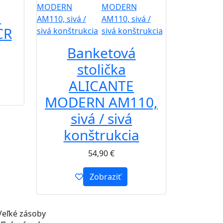
á
CR
Banketová
stolička
ALICANTE
MODERN AM110,
sivá / sivá
konštrukcia
54,90
€
Zobraziť