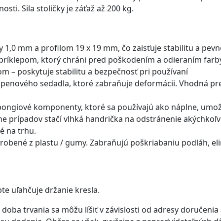
sti. Sila stoličky je záťaž až 200 kg.
 1,0 mm a profilom 19 x 19 mm, čo zaisťuje stabilitu a pevno
príklepom, ktorý chráni pred poškodením a odieraním farb
 – poskytuje stabilitu a bezpečnosť pri používaní
 penového sedadla, ktoré zabraňuje deformácii. Vhodná pr
pongiové komponenty, ktoré sa používajú ako náplne, umo
ne prípadov stačí vlhká handrička na odstránenie akýchkoľv
é na trhu.
robené z plastu / gumy. Zabraňujú poškriabaniu podláh, e
e uľahčuje držanie kresla.
doba trvania sa môžu líšiť v závislosti od adresy doručeni