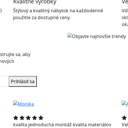
Kvalitné výrobky
Ve
0
Štýlový a kvalitný nábytok na každodenné
Vď
použitie za dostupné ceny.
sk
ok
strujte sa, aby
 nových
Prihlásiť sa
kvalita jednoduchá montáž kvalita materiálov
Ve