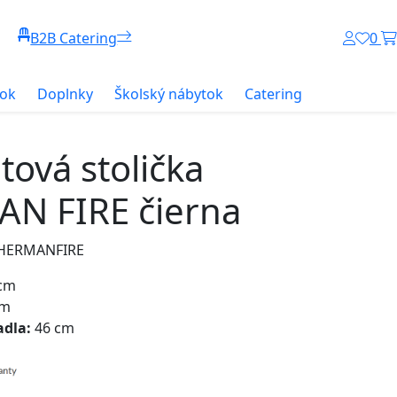
B2B Catering
0
tok
Doplnky
Školský nábytok
Catering
ová stolička
N FIRE čierna
: HERMANFIRE
cm
cm
adla:
46 cm