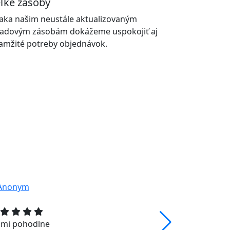
ľké zásoby
aka našim neustále aktualizovaným
ladovým zásobám dokážeme uspokojiť aj
amžité potreby objednávok.
lmi pohodlne
Stoličky sú